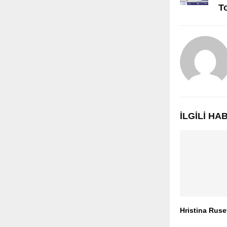
T
İLGILI H
Hristina Rus