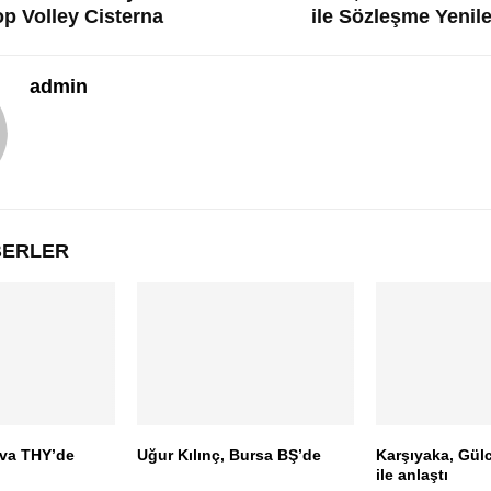
op Volley Cisterna
ile Sözleşme Yenile
admin
ABERLER
eva THY’de
Uğur Kılınç, Bursa BŞ’de
Karşıyaka, Gülc
ile anlaştı