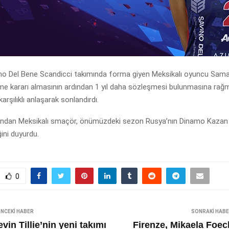
vino Del Bene Scandicci takımında forma giyen Meksikalı oyuncu Sama
me kararı almasının ardından 1 yıl daha sözleşmesi bulunmasına rağ
arşılıklı anlaşarak sonlandırdı.
dından Meksikalı smaçör, önümüzdeki sezon Rusya’nın Dinamo Kazan
ini duyurdu.
0
NCEKI HABER
SONRAKI HAB
vin Tillie’nin yeni takımı
Firenze, Mikaela Foec