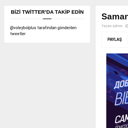
BIZI TWITTER’DA TAKIP EDIN
Saman
Yazan
admin
@voleybolplus tarafından gönderilen
tweetler
PAYLAŞ