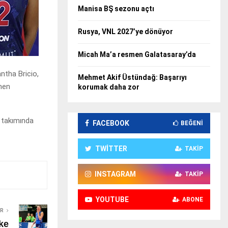
Manisa BŞ sezonu açtı
Rusya, VNL 2027’ye dönüyor
Micah Ma’a resmen Galatasaray’da
ntha Bricio,
Mehmet Akif Üstündağ: Başarıyı
men
korumak daha zor
 takımında
FACEBOOK
BEĞENI
TWITTER
TAKIP
INSTAGRAM
TAKIP
YOUTUBE
ABONE
ER
ke