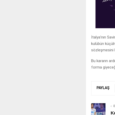
İtalya’nın Sa
kulübün küçül
sözleşmesini k
Bu kararın ar
forma giyeceğ
PAYLAŞ
Ö
Ke