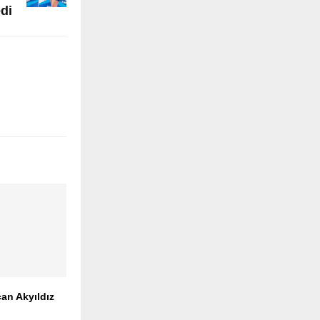
di
an Akyıldız