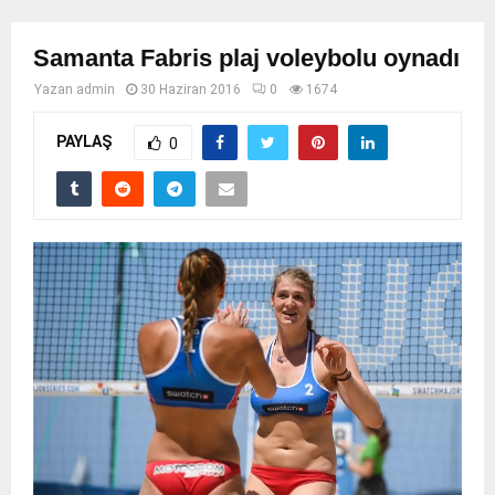
Samanta Fabris plaj voleybolu oynadı
Yazan
admin
30 Haziran 2016
0
1674
PAYLAŞ
0