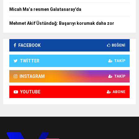
Micah Ma’a resmen Galatasaray’da
Mehmet Akif Üstündağ: Başarıyı korumak daha zor
FACEBOOK
BEĞENI
TWITTER
TAKIP
INSTAGRAM
TAKIP
YOUTUBE
ABONE