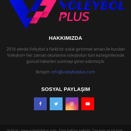
HAKKIMIZDA
2016 yılında Voleybol a farklı bir soluk getirmek amacı ile kurulan
Voleybol+ her zaman okurlarına voleybolun tüm kategorilerinde
güncel haberleri sunmayı görev edinmiştir.
İletişim:
info@voleybolplus.com
SOSYAL PAYLAŞIM
@2016 - www.voleybolplus.com. Tüm hakları saklıdır. Tasarım ve Yazılım :