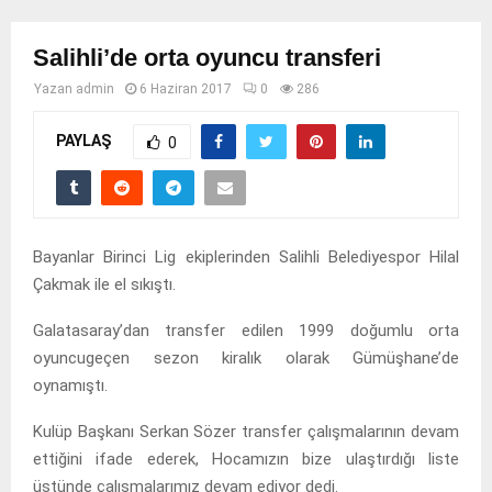
Salihli’de orta oyuncu transferi
Yazan
admin
6 Haziran 2017
0
286
PAYLAŞ
0
Bayanlar Birinci Lig ekiplerinden Salihli Belediyespor Hilal
Çakmak ile el sıkıştı.
Galatasaray’dan transfer edilen 1999 doğumlu orta
oyuncugeçen sezon kiralık olarak Gümüşhane’de
oynamıştı.
Kulüp Başkanı Serkan Sözer transfer çalışmalarının devam
ettiğini ifade ederek, Hocamızın bize ulaştırdığı liste
üstünde çalışmalarımız devam ediyor dedi.