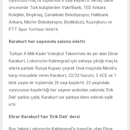
oyuncusu maçta toplamda 8 sayı kaydetti. Aktaş daha
öncesinde Türk kulüplerden VakıfBank, TED Ankara
Kolejliler, Beşiktaş, Çanakkale Belediyespor, Halkbank
Ankara, Nilüfer Belediyespor, Beylikdüzü, Kuzeyboru ve
PTT Spor forması terletti.
Karakurt her sayısında salonu inletti
Türkiye A Milli Kadın Voleybol Takımı’nda da yer alan Ebrar
Karakurt, Lokomotiv Kaliningrad için sahaya çıktığı maçta
adeta parladı. Rusya Kupası çeyrek final maçında Minsk’e
karşı mücadele veren Karakurt, 22/32 hücum, 3 ACE ve 1
blok sayısı ile toplamda 26 sayı kaydetti. 23 yaşındaki
oyuncunun kaydettiği her sayının ardından salonda ‘Erik
Dalı’ şarkısı çaldı, Karakurt ise şarkıya dans ederek eşlik
etti.
Ebrar Karakurt’tan ‘Erik Dalı’ dersi
Rus takımı Lokomotiv Kaliningrad’a transfer olan Ebrar