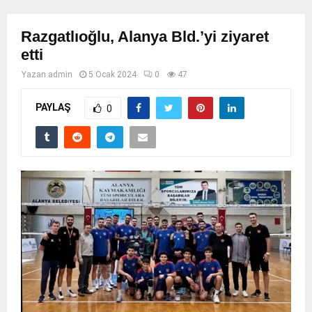
Razgatlıoğlu, Alanya Bld.’yi ziyaret
etti
Yazan
admin
5 Ocak 2024
0
47
PAYLAŞ
0