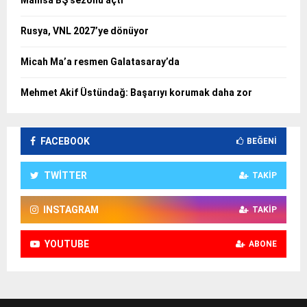
Manisa BŞ sezonu açtı
Rusya, VNL 2027’ye dönüyor
Micah Ma’a resmen Galatasaray’da
Mehmet Akif Üstündağ: Başarıyı korumak daha zor
FACEBOOK
BEĞENI
TWITTER
TAKIP
INSTAGRAM
TAKIP
YOUTUBE
ABONE