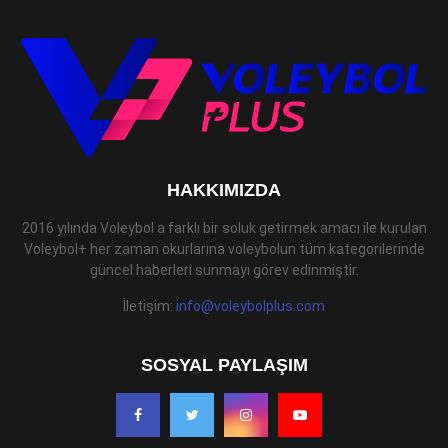
HAKKIMIZDA
2016 yılında Voleybol a farklı bir soluk getirmek amacı ile kurulan
Voleybol+ her zaman okurlarına voleybolun tüm kategorilerinde
güncel haberleri sunmayı görev edinmiştir.
İletişim:
info@voleybolplus.com
SOSYAL PAYLAŞIM