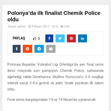
Polonya’da ilk finalist Chemik Police
oldu
Yazan
admin
9 Nisan 2017
0
220
PAYLAŞ
0
Polonya Bayanlar Voleybol Ligi Orlenliga’da yarı final serisi
ikinci maçında son şampiyon Chemik Police, sahasında
ağırladığı rakibi Developres SkyRes Rzeszow’u 3-0 mağlup
ederek seriyi 2-0’a getirdi ve adını finale yazdıran ilk takım
oldu.
Final serisi karşılaşmaları 14 ve 19 Nisan’da oynanacak.