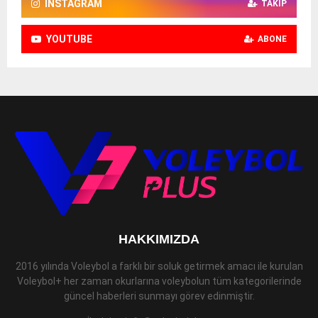
INSTAGRAM
TAKIP
YOUTUBE
ABONE
HAKKIMIZDA
2016 yılında Voleybol a farklı bir soluk getirmek amacı ile kurulan
Voleybol+ her zaman okurlarına voleybolun tüm kategorilerinde
güncel haberleri sunmayı görev edinmiştir.