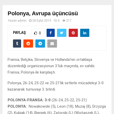
Polonya, Avrupa üçüncüsü
Yazan
admin
28 Eylül 2019
0
217
PAYLAŞ
0
Fransa, Belçika, Slovenya ve Hollanda’nın ortaklaşa
düzenlediği organizasyonun 3.’lük maçında, ev sahibi
Fransa, Polonya ile karşılaştı.
Polonya, 26-24, 25-22 ve 25-21’lik setlerle mücadeleyi 3-0
kazanarak turnuvayı 3. bitirdi.
POLONYA-FRANSA: 3-0
(26-24, 25-22, 25-21)
POLONYA:
Nowakowski (5), Leon (18), Muzaj (8), Drzyzga
(2), Kubiak (14), Bieniek (6), Zatorski (L) (Wojtaszek (L),