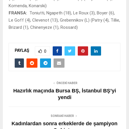
Komenda, Konarski)
FRANSA:
Toniutti, Ngapeth (18), Le Roux (3), Boyer (6),
Le Goff (4), Clevenot (13), Grebennikov (L) (Patry (4), Tillie,
Brizard (1), Chinenyeze (1), Rossard)
PAYLAŞ
0
ÖNCEKI HABER
Hazırlık maçında Bursa BŞ, İstanbul BŞ’yi
yendi
SONRAKI HABER
Kadınlardan sonra erkeklerde de şampiyon