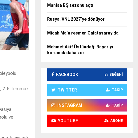
Manisa BŞ sezonu açtı
Rusya, VNL 2027’ye dönüyor
Micah Ma’a resmen Galatasaray’da
Mehmet Akif Üstündağ: Başarıyı
korumak daha zor
voleybolu
FACEBOOK
BEĞENI
u
n, 2-5 Temmuz
TWITTER
TAKIP
INSTAGRAM
TAKIP
yasıya
polu ve
YOUTUBE
ABONE
erine taşıyacak