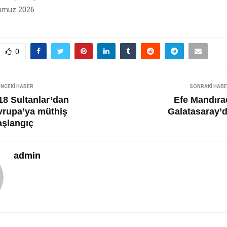
emmuz 2026
0
NCEKI HABER
SONRAKI HAB
18 Sultanlar’dan
Efe Mandırac
vrupa’ya müthiş
Galatasaray’d
aşlangıç
admin