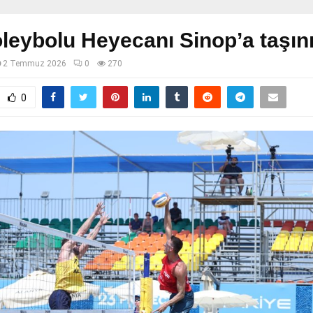
oleybolu Heyecanı Sinop’a taşın
2 Temmuz 2026
0
270
0