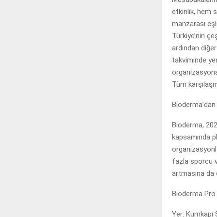
etkinlik, hem 
manzarası eşl
Türkiye’nin çe
ardından diğe
takviminde ye
organizasyona
Tüm karşılaşma
Bioderma’dan 
Bioderma, 2023
kapsamında pl
organizasyonl
fazla sporcu 
artmasına da 
Bioderma Pro 
Yer: Kumkapı S