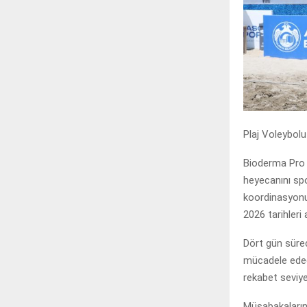
Plaj Voleybolu
Bioderma Pro B
heyecanını sp
koordinasyon
2026 tarihleri
Dört gün sürec
mücadele edece
rekabet seviy
Müsabakaların 