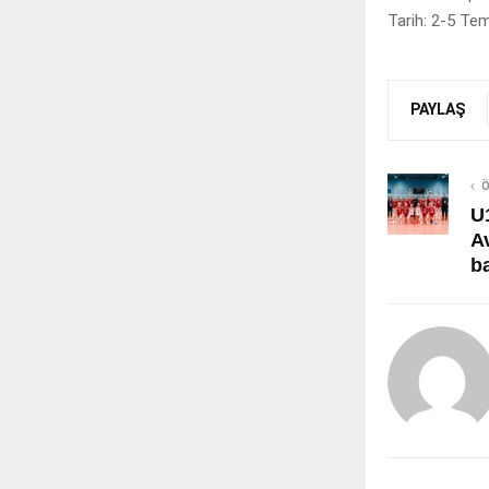
Tarih: 2-5 T
PAYLAŞ
Ö
U
A
b