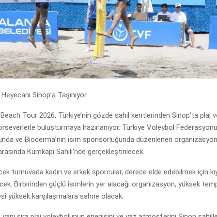
 Heyecanı Sinop’a Taşınıyor
each Tour 2026, Türkiye’nin gözde sahil kentlerinden Sinop’ta plaj 
orseverlerle buluşturmaya hazırlanıyor. Türkiye Voleybol Federasyon
unda ve Bioderma’nın isim sponsorluğunda düzenlenen organizasyo
 arasında Kumkapı Sahili’nde gerçekleştirilecek.
ek turnuvada kadın ve erkek sporcular, derece elde edebilmek için kı
k. Birbirinden güçlü isimlerin yer alacağı organizasyon, yüksek tem
esi yüksek karşılaşmalara sahne olacak.
yanı sıra plaj voleybolunun enerjisini ve yaz atmosferini Sinop sahill