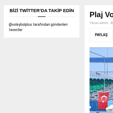
BIZI TWITTER’DA TAKIP EDIN
Plaj V
Yazan
admin
@voleybolplus tarafından gönderilen
tweetler
PAYLAŞ