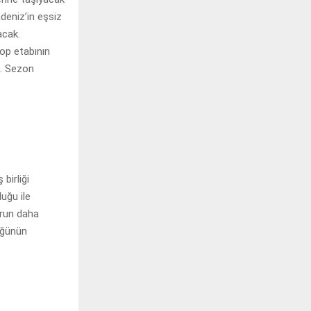
deniz’in eşsiz
acak.
nop etabının
k. Sezon
birliği
uğu ile
orun daha
üğünün