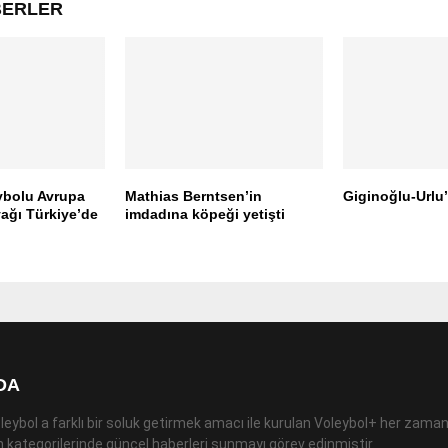
ABERLER
ybolu Avrupa
Mathias Berntsen’in
Giginoğlu-Urlu
ağı Türkiye’de
imdadına köpeği yetişti
DA
leybol a farklı bir soluk getirmek amacı ile kurulan Voleybol+ her zaman
 kategorilerinde güncel haberleri sunmayı görev edinmiştir.