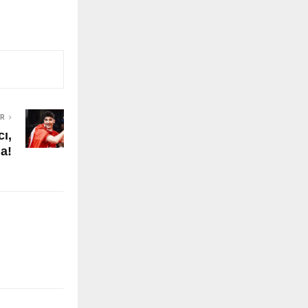
ER
ı,
a!