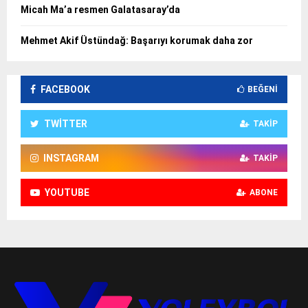
Micah Ma’a resmen Galatasaray’da
Mehmet Akif Üstündağ: Başarıyı korumak daha zor
FACEBOOK
BEĞENI
TWITTER
TAKIP
INSTAGRAM
TAKIP
YOUTUBE
ABONE