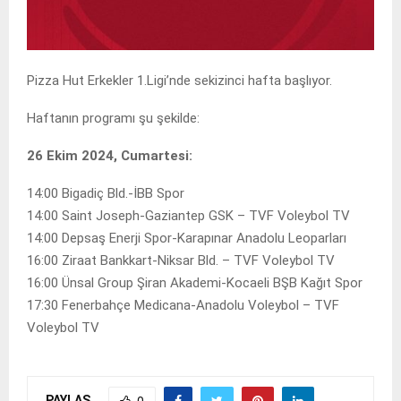
Pizza Hut Erkekler 1.Ligi’nde sekizinci hafta başlıyor.
Haftanın programı şu şekilde:
26 Ekim 2024, Cumartesi:
14:00 Bigadiç Bld.-İBB Spor
14:00 Saint Joseph-Gaziantep GSK – TVF Voleybol TV
14:00 Depsaş Enerji Spor-Karapınar Anadolu Leoparları
16:00 Ziraat Bankkart-Niksar Bld. – TVF Voleybol TV
16:00 Ünsal Group Şiran Akademi-Kocaeli BŞB Kağıt Spor
17:30 Fenerbahçe Medicana-Anadolu Voleybol – TVF
Voleybol TV
PAYLAŞ