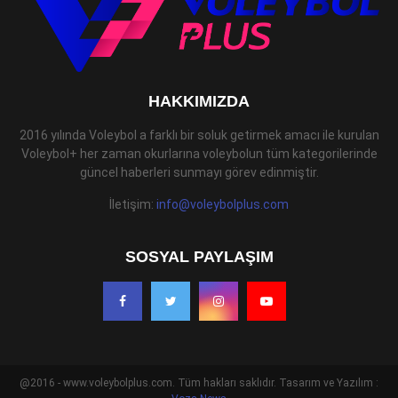
HAKKIMIZDA
2016 yılında Voleybol a farklı bir soluk getirmek amacı ile kurulan
Voleybol+ her zaman okurlarına voleybolun tüm kategorilerinde
güncel haberleri sunmayı görev edinmiştir.
İletişim:
info@voleybolplus.com
SOSYAL PAYLAŞIM
@2016 - www.voleybolplus.com. Tüm hakları saklıdır. Tasarım ve Yazılım :