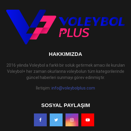
HAKKIMIZDA
2016 yılında Voleybol a farklı bir soluk getirmek amacı ile kurulan
Voleybol+ her zaman okurlarına voleybolun tüm kategorilerinde
güncel haberleri sunmayı görev edinmiştir.
İletişim:
info@voleybolplus.com
SOSYAL PAYLAŞIM