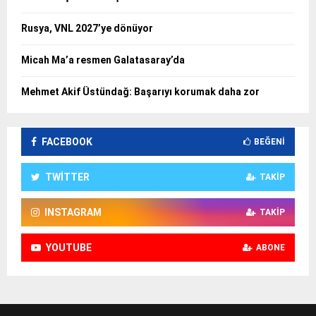
Rusya, VNL 2027’ye dönüyor
Micah Ma’a resmen Galatasaray’da
Mehmet Akif Üstündağ: Başarıyı korumak daha zor
FACEBOOK
BEĞENI
TWITTER
TAKIP
INSTAGRAM
TAKIP
YOUTUBE
ABONE