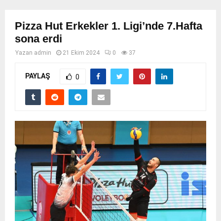
Pizza Hut Erkekler 1. Ligi’nde 7.Hafta
sona erdi
Yazan
admin
21 Ekim 2024
0
37
PAYLAŞ
0