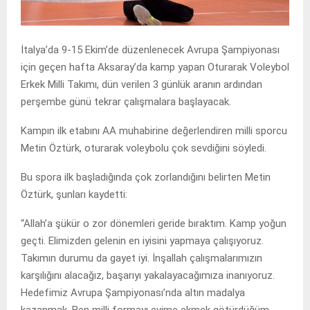
İtalya’da 9-15 Ekim’de düzenlenecek Avrupa Şampiyonası
için geçen hafta Aksaray’da kamp yapan Oturarak Voleybol
Erkek Milli Takımı, dün verilen 3 günlük aranın ardından
perşembe günü tekrar çalışmalara başlayacak.
Kampın ilk etabını AA muhabirine değerlendiren milli sporcu
Metin Öztürk, oturarak voleybolu çok sevdiğini söyledi.
Bu spora ilk başladığında çok zorlandığını belirten Metin
Öztürk, şunları kaydetti:
“Allah’a şükür o zor dönemleri geride bıraktım. Kamp yoğun
geçti. Elimizden gelenin en iyisini yapmaya çalışıyoruz.
Takımın durumu da gayet iyi. İnşallah çalışmalarımızın
karşılığını alacağız, başarıyı yakalayacağımıza inanıyoruz.
Hedefimiz Avrupa Şampiyonası’nda altın madalya
kazanmak. Ben milli formayı evime ekmek götürdüğüm