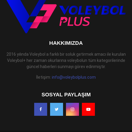
HAKKIMIZDA
2016 yılında Voleybol a farklı bir soluk getirmek amacı ile kurulan
Voleybol+ her zaman okurlarına voleybolun tüm kategorilerinde
güncel haberleri sunmayı görev edinmiştir.
İletişim:
info@voleybolplus.com
SOSYAL PAYLAŞIM