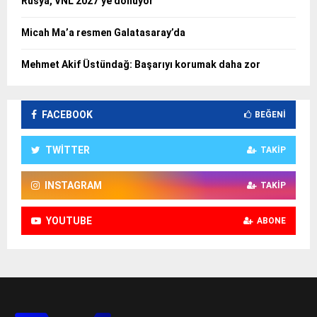
Rusya, VNL 2027’ye dönüyor
Micah Ma’a resmen Galatasaray’da
Mehmet Akif Üstündağ: Başarıyı korumak daha zor
FACEBOOK
BEĞENI
TWITTER
TAKIP
INSTAGRAM
TAKIP
YOUTUBE
ABONE