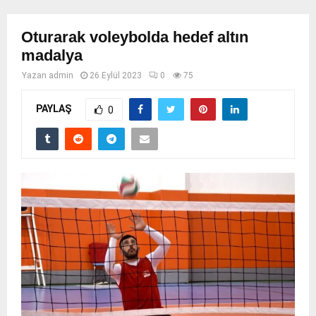
Oturarak voleybolda hedef altın
madalya
Yazan
admin
26 Eylül 2023
0
75
PAYLAŞ
0