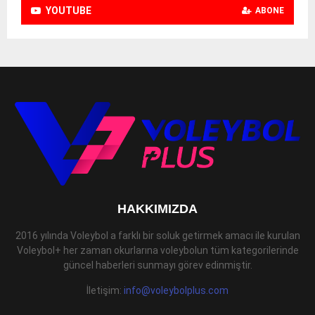
YOUTUBE
ABONE
HAKKIMIZDA
2016 yılında Voleybol a farklı bir soluk getirmek amacı ile kurulan
Voleybol+ her zaman okurlarına voleybolun tüm kategorilerinde
güncel haberleri sunmayı görev edinmiştir.
İletişim:
info@voleybolplus.com