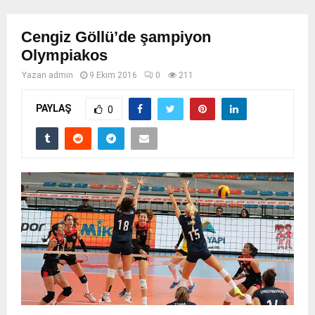
Cengiz Göllü’de şampiyon
Olympiakos
Yazan
admin
9 Ekim 2016
0
211
PAYLAŞ
0