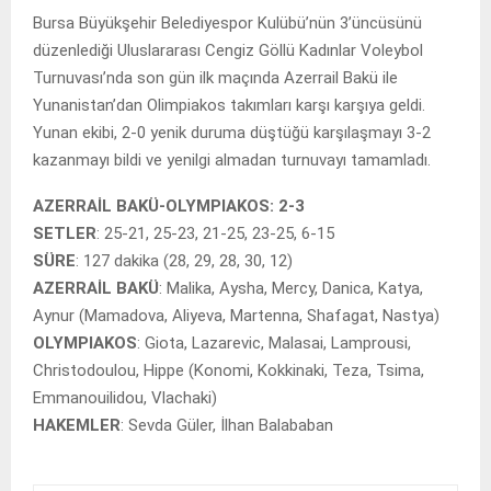
Bursa Büyükşehir Belediyespor Kulübü’nün 3’üncüsünü
düzenlediği Uluslararası Cengiz Göllü Kadınlar Voleybol
Turnuvası’nda son gün ilk maçında Azerrail Bakü ile
Yunanistan’dan Olimpiakos takımları karşı karşıya geldi.
Yunan ekibi, 2-0 yenik duruma düştüğü karşılaşmayı 3-2
kazanmayı bildi ve yenilgi almadan turnuvayı tamamladı.
AZERRAİL BAKÜ-OLYMPIAKOS: 2-3
SETLER
: 25-21, 25-23, 21-25, 23-25, 6-15
SÜRE
: 127 dakika (28, 29, 28, 30, 12)
AZERRAİL BAKÜ
: Malika, Aysha, Mercy, Danica, Katya,
Aynur (Mamadova, Aliyeva, Martenna, Shafagat, Nastya)
OLYMPIAKOS
: Giota, Lazarevic, Malasai, Lamprousi,
Christodoulou, Hippe (Konomi, Kokkinaki, Teza, Tsima,
Emmanouilidou, Vlachaki)
HAKEMLER
: Sevda Güler, İlhan Balababan