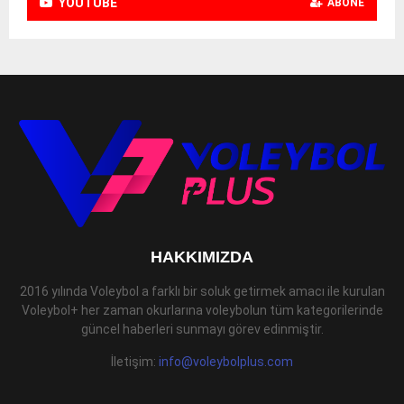
YOUTUBE
ABONE
HAKKIMIZDA
2016 yılında Voleybol a farklı bir soluk getirmek amacı ile kurulan
Voleybol+ her zaman okurlarına voleybolun tüm kategorilerinde
güncel haberleri sunmayı görev edinmiştir.
İletişim:
info@voleybolplus.com