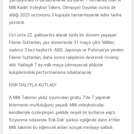
Şampiyonası’nı da kazanarak dünyanın 1 numarası olan A
Milli Kadın Voleybol Takımı, Olimpiyat Oyunları vizesi de
aldığı 2023 sezonunu 3 kupayla tamamlayarak adını tarihe
yazdırdı.
Üst üste 22. galibiyetini alarak tarihi bir dönem yaşayan
Filenin Sultanları, yaz döneminde 31 maça çıktı. Milliler,
sadece 3 kez kaybetti. ABD, Japonya ve Polonya’ya yenilen
Filenin Sultanları, daha sonra rakiplerini devirerek rövanşı
aldı. Yaklaşık 7 ay milli maça çıkmayacak yıldızlar
kulüplerindeki performansına odaklanacak.
ERİK DALI’YLA KUTLADI
A Milli Takımın yıldız oyuncuları grubu 7’de 7 yaparak
bitirmenin mutluluğunu yaşadı. Milli voleybolcular,
kendileriyle özdeşleşen şekilde neşeli bir kutlama yaptı.
Soyunma odasında ‘Erik Dalı’ şarkısı eşliğinde dans ettiler.
Milli takımın bu eğlenceli anları sosyal medyayı salladı.