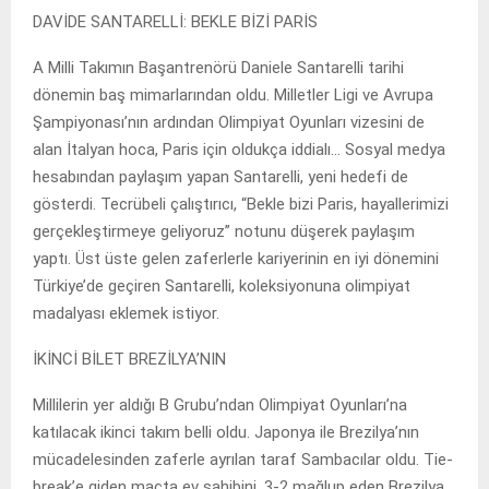
DAVİDE SANTARELLİ: BEKLE BİZİ PARİS
A Milli Takımın Başantrenörü Daniele Santarelli tarihi
dönemin baş mimarlarından oldu. Milletler Ligi ve Avrupa
Şampiyonası’nın ardından Olimpiyat Oyunları vizesini de
alan İtalyan hoca, Paris için oldukça iddialı… Sosyal medya
hesabından paylaşım yapan Santarelli, yeni hedefi de
gösterdi. Tecrübeli çalıştırıcı, “Bekle bizi Paris, hayallerimizi
gerçekleştirmeye geliyoruz” notunu düşerek paylaşım
yaptı. Üst üste gelen zaferlerle kariyerinin en iyi dönemini
Türkiye’de geçiren Santarelli, koleksiyonuna olimpiyat
madalyası eklemek istiyor.
İKİNCİ BİLET BREZİLYA’NIN
Millilerin yer aldığı B Grubu’ndan Olimpiyat Oyunları’na
katılacak ikinci takım belli oldu. Japonya ile Brezilya’nın
mücadelesinden zaferle ayrılan taraf Sambacılar oldu. Tie-
break’e giden maçta ev sahibini, 3-2 mağlup eden Brezilya