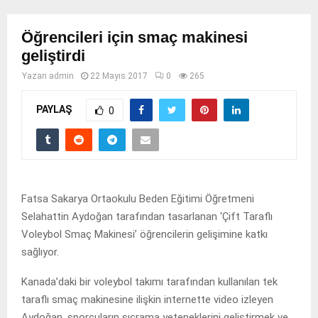
Öğrencileri için smaç makinesi
geliştirdi
Yazan
admin
22 Mayıs 2017
0
265
PAYLAŞ
0
Fatsa Sakarya Ortaokulu Beden Eğitimi Öğretmeni
Selahattin Aydoğan tarafından tasarlanan ‘Çift Taraflı
Voleybol Smaç Makinesi’ öğrencilerin gelişimine katkı
sağlıyor.
Kanada’daki bir voleybol takımı tarafından kullanılan tek
taraflı smaç makinesine ilişkin internette video izleyen
Aydoğan, sporcuların sıçrama yeteneklerini geliştirmek ve