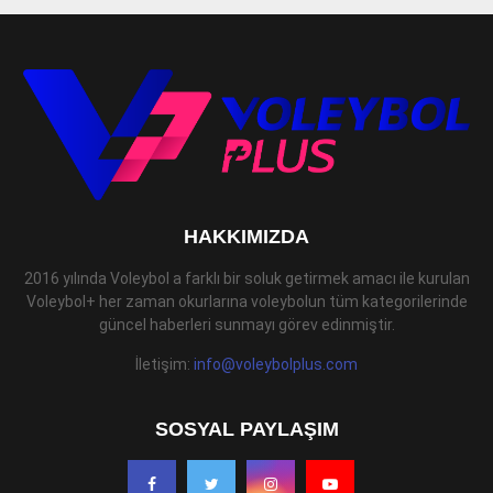
HAKKIMIZDA
2016 yılında Voleybol a farklı bir soluk getirmek amacı ile kurulan
Voleybol+ her zaman okurlarına voleybolun tüm kategorilerinde
güncel haberleri sunmayı görev edinmiştir.
İletişim:
info@voleybolplus.com
SOSYAL PAYLAŞIM