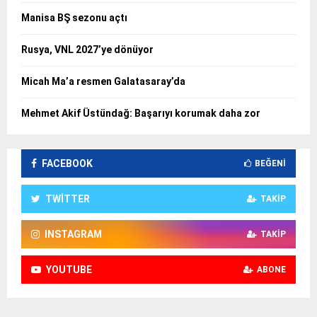
Manisa BŞ sezonu açtı
Rusya, VNL 2027’ye dönüyor
Micah Ma’a resmen Galatasaray’da
Mehmet Akif Üstündağ: Başarıyı korumak daha zor
FACEBOOK
BEĞENI
TWITTER
TAKIP
INSTAGRAM
TAKIP
YOUTUBE
ABONE