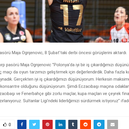
asörü Maja Ognjenovic, 8 Şubat’taki derbi öncesi görüşlerini aktardı.
ırp pasörü Maja Ognjenovic ”Polonya’da iyi bir iş çıkardığımızı düşün
 maçı da oyun tarzımızı geliştirmek için değerlendirdik. Daha fazla
 oynadık. Gerçekten iyi iş çıkardığımızı düşünüyorum. Herkesin maks
konsantre olduğunu düşünüyorum. Şimdi Eczacıbaşı maçına odaklan
ıbaşı ve Fenerbahçe gibi zorlu maçlar, kupa maçları ve çeyrek final
ırlanıyoruz. Sultanlar Ligi’ndeki liderliğimizi sürdürmek istiyoruz” ifade
0