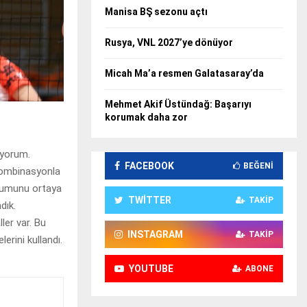
Manisa BŞ sezonu açtı
Rusya, VNL 2027’ye dönüyor
Micah Ma’a resmen Galatasaray’da
Mehmet Akif Üstündağ: Başarıyı
korumak daha zor
üyorum.
FACEBOOK
BEĞENI
 kombinasyonla
imumunu ortaya
TWITTER
TAKIP
dık.
ler var. Bu
INSTAGRAM
TAKIP
lerini kullandı.
YOUTUBE
ABONE