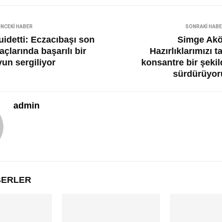
NCEKI HABER
SONRAKI HAB
uidetti: Eczacıbaşı son
Simge Akö
çlarında başarılı bir
Hazırlıklarımızı 
yun sergiliyor
konsantre bir şekil
sürdürüyor
admin
ABERLER