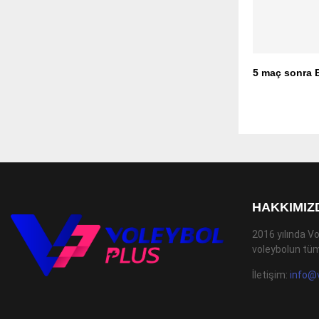
5 maç sonra 
HAKKIMIZ
2016 yılında Vo
voleybolun tüm
İletişim:
info@