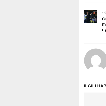
Ö
G
ma
o
İLGILI H