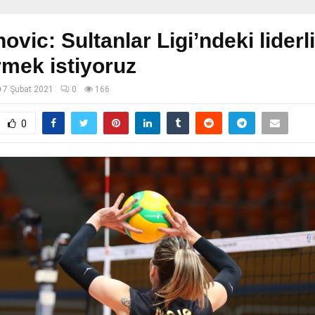
ovic: Sultanlar Ligi’ndeki liderl
mek istiyoruz
7 Şubat 2021
0
166
0