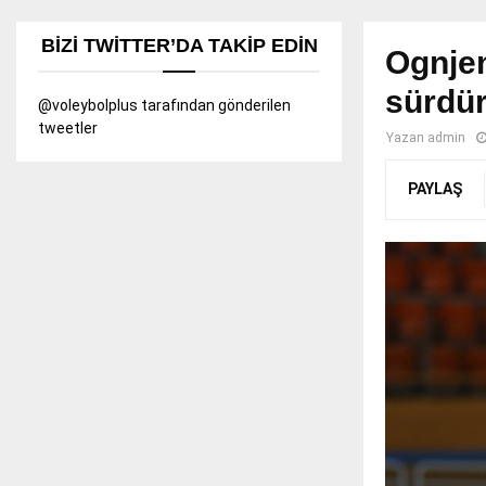
BIZI TWITTER’DA TAKIP EDIN
Ognjen
sürdür
@voleybolplus tarafından gönderilen
tweetler
Yazan
admin
PAYLAŞ