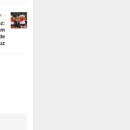
ER
z:
tam
de
uz