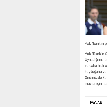
Vakıfbank’ın p
VakıfBank’ın S
Oynadığımız üç
ve daha hızlı
koyduğunu ve 
Önümüzde Eczac
maçlar için haz
PAYLAŞ