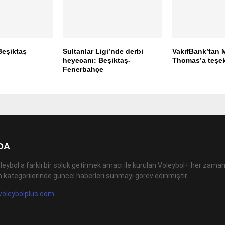
Beşiktaş
Sultanlar Ligi’nde derbi
VakıfBank’tan 
heyecanı: Beşiktaş-
Thomas’a teşek
Fenerbahçe
DA
leybol a farklı bir soluk getirmek amacı ile kurulan Voleybol+ her zaman
 kategorilerinde güncel haberleri sunmayı görev edinmiştir.
voleybolplus.com