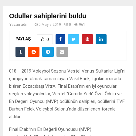
Ödüller sahiplerini buldu
Yazan
admin
5 Mayıs 2019
0
961
PAYLAŞ
0
018 – 2019 Voleybol Sezonu Vestel Venus Sultanlar Ligi’ni
şampiyon olarak tamamlayan VakıfBank, ligi ikinci sırada
bitiren Eczacıbaşı VitrA, Final Etabı’nın en iyi oyuncuları
seçilen voleybolcular, Vestel “Gururla Yerli” Özel Ödülü ve
En Değerli Oyuncu (MVP) ödülünün sahipleri, ödüllerini TVF
Burhan Felek Voleybol Salonu’nda düzenlenen törenle
aldılar.
Final Etabı’nın En Değerli Oyuncusu (MVP)