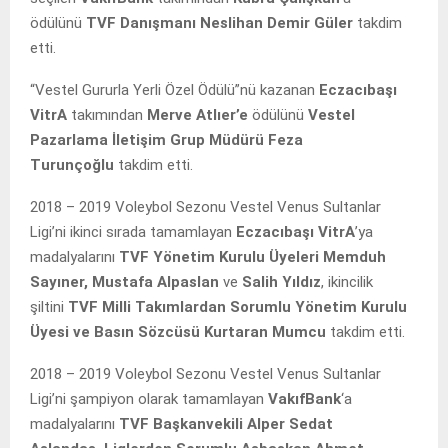
ödülünü
TVF Danışmanı Neslihan Demir Güler
takdim
etti.
“Vestel Gururla Yerli Özel Ödülü”nü kazanan
Eczacıbaşı
VitrA
takımından
Merve Atlıer’e
ödülünü
Vestel
Pazarlama İletişim Grup Müdürü Feza
Turunçoğlu
takdim etti.
2018 – 2019 Voleybol Sezonu Vestel Venus Sultanlar
Ligi’ni ikinci sırada tamamlayan
Eczacıbaşı VitrA
’ya
madalyalarını
TVF Yönetim Kurulu Üyeleri
Memduh
Sayıner, Mustafa Alpaslan
ve
Salih Yıldız
,
ikincilik
şiltini
TVF Milli Takımlardan Sorumlu Yönetim Kurulu
Üyesi ve Basın Sözcüsü Kurtaran Mumcu
takdim etti.
2018 – 2019 Voleybol Sezonu Vestel Venus Sultanlar
Ligi’ni şampiyon olarak tamamlayan
VakıfBank
‘a
madalyalarını
TVF Başkanvekili Alper Sedat