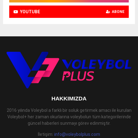
YOUTUBE
ABONE
HAKKIMIZDA
2016 yılında Voleybol a farklı bir soluk getirmek amacı ile kurulan
Voleybol+ her zaman okurlarına voleybolun tüm kategorilerinde
güncel haberleri sunmayı görev edinmiştir.
İletişim:
info@voleybolplus.com