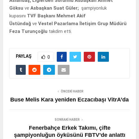
Aslandaş,
Liglerden Sorumlu Asbaşkan Ahmet
Göksu
ve
Asbaşkan Suat Güler;
şampiyonluk
kupasını
TVF Başkanı Mehmet Akif
Üstündağ
ve
Vestel Pazarlama İletişim Grup Müdürü
Feza Turunçoğlu
takdim etti.
PAYLAŞ
0
ÖNCEKI HABER
Buse Melis Kara yeniden Eczacıbaşı VitrA’da
SONRAKI HABER
Fenerbahçe Erkek Takımı, çifte
şampiyonluğun öyküsünü FBTV’de anlattı