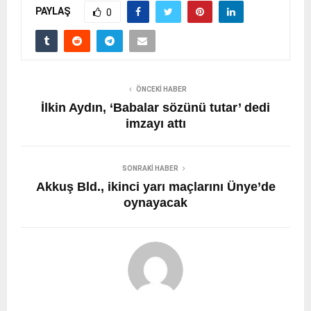
PAYLAŞ
0
ÖNCEKI HABER
İlkin Aydın, ‘Babalar sözünü tutar’ dedi
imzayı attı
SONRAKI HABER
Akkuş Bld., ikinci yarı maçlarını Ünye’de
oynayacak