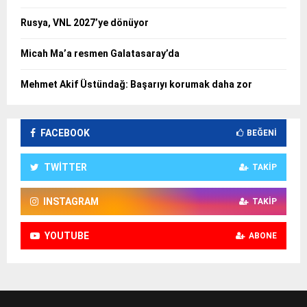
Rusya, VNL 2027’ye dönüyor
Micah Ma’a resmen Galatasaray’da
Mehmet Akif Üstündağ: Başarıyı korumak daha zor
FACEBOOK
BEĞENI
TWITTER
TAKIP
INSTAGRAM
TAKIP
YOUTUBE
ABONE