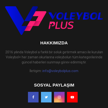
HAKKIMIZDA
2016 yılında Voleybol a farklı bir soluk getirmek amacı ile kurulan
Voleybol+ her zaman okurlarına voleybolun tüm kategorilerinde
güncel haberleri sunmayı görev edinmiştir.
İletişim:
info@voleybolplus.com
SOSYAL PAYLAŞIM