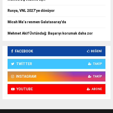
Rusya, VNL 2027’ye dönüyor
Micah Ma’a resmen Galatasaray’da
Mehmet Akif Üstündağ: Başarıyı korumak daha zor
FACEBOOK
BEĞENI
TWITTER
TAKIP
INSTAGRAM
TAKIP
YOUTUBE
ABONE