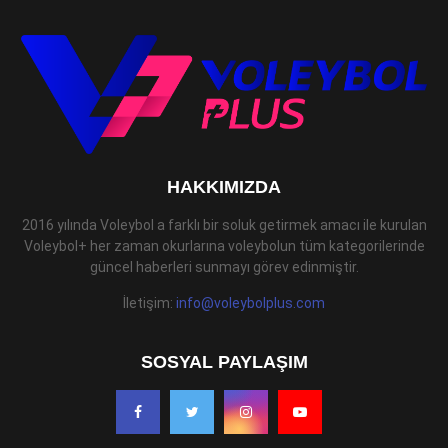
HAKKIMIZDA
2016 yılında Voleybol a farklı bir soluk getirmek amacı ile kurulan
Voleybol+ her zaman okurlarına voleybolun tüm kategorilerinde
güncel haberleri sunmayı görev edinmiştir.
İletişim:
info@voleybolplus.com
SOSYAL PAYLAŞIM