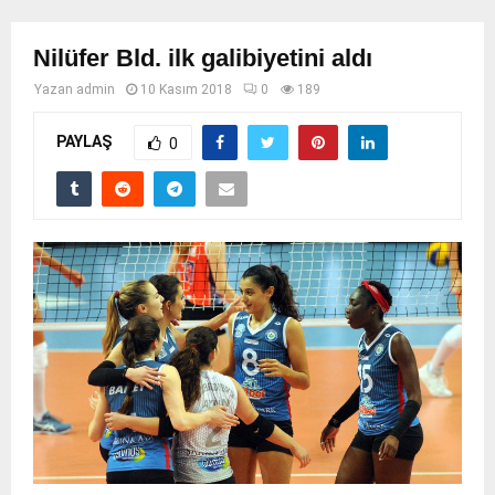
Nilüfer Bld. ilk galibiyetini aldı
Yazan
admin
10 Kasım 2018
0
189
PAYLAŞ
0