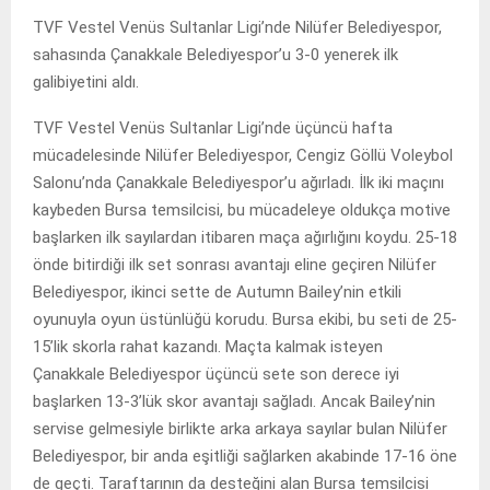
TVF Vestel Venüs Sultanlar Ligi’nde Nilüfer Belediyespor,
sahasında Çanakkale Belediyespor’u 3-0 yenerek ilk
galibiyetini aldı.
TVF Vestel Venüs Sultanlar Ligi’nde üçüncü hafta
mücadelesinde Nilüfer Belediyespor, Cengiz Göllü Voleybol
Salonu’nda Çanakkale Belediyespor’u ağırladı. İlk iki maçını
kaybeden Bursa temsilcisi, bu mücadeleye oldukça motive
başlarken ilk sayılardan itibaren maça ağırlığını koydu. 25-18
önde bitirdiği ilk set sonrası avantajı eline geçiren Nilüfer
Belediyespor, ikinci sette de Autumn Bailey’nin etkili
oyunuyla oyun üstünlüğü korudu. Bursa ekibi, bu seti de 25-
15’lik skorla rahat kazandı. Maçta kalmak isteyen
Çanakkale Belediyespor üçüncü sete son derece iyi
başlarken 13-3’lük skor avantajı sağladı. Ancak Bailey’nin
servise gelmesiyle birlikte arka arkaya sayılar bulan Nilüfer
Belediyespor, bir anda eşitliği sağlarken akabinde 17-16 öne
de geçti. Taraftarının da desteğini alan Bursa temsilcisi