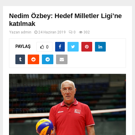
Nedim Özbey: Hedef Milletler Ligi’ne
katılmak
Yazan
admin
24 Haziran 2019
0
302
PAYLAŞ
0