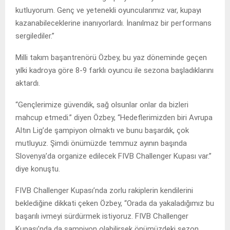
kutluyorum. Genç ve yetenekli oyuncularımız var, kupayı
kazanabileceklerine inanıyorlardı. İnanılmaz bir performans
sergilediler.”
Milli takım başantrenörü Özbey, bu yaz döneminde geçen
yılki kadroya göre 8-9 farklı oyuncu ile sezona başladıklarını
aktardı.
“Gençlerimize güvendik, sağ olsunlar onlar da bizleri
mahcup etmedi.” diyen Özbey, “Hedeflerimizden biri Avrupa
Altın Lig’de şampiyon olmaktı ve bunu başardık, çok
mutluyuz. Şimdi önümüzde temmuz ayının başında
Slovenya’da organize edilecek FIVB Challenger Kupası var.”
diye konuştu.
FIVB Challenger Kupası’nda zorlu rakiplerin kendilerini
beklediğine dikkati çeken Özbey, “Orada da yakaladığımız bu
başarılı ivmeyi sürdürmek istiyoruz. FIVB Challenger
Kupası’nda da şampiyon olabilirsek önümüzdeki sezon