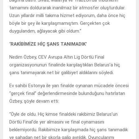
tamamını doldurarak inanılmaz bir atmosfer oluşturdular.
Uzun yıllardır milli takıma hizmet ediyorum, daha önce hiç
böyle bir şey ile karşılaşmamıştım. Gerçekten çok
duygulandım, ağlayacak gibi oldum.”
‘RAKİBİMİZE HİÇ ŞANS TANIMADIK’
Nedim Özbey, CEV Avrupa Altın Lig Dörtlü Final
organizasyonunun finalinde karşılaştıkları Belarus’a hiç
şans tanımayarak net bir galibiyet aldıklarını söyledi.
Ev sahibi Estonya ile yarı finalde oynanan mücadele öncesi
“gerçek final” değerlendirmesinde bulunduğunu hatırlatan
Özbey, şöyle devam etti:
“Öyle de oldu. Hiç kimse finaldeki rakibimiz Belarus’un
Dörtlü Final’de yer almasını ve final oynamasını
beklemiyordu. Rakibimize karşılaşmada hiç şans tanımadık
ve sahadan net bir skorla galip ayrıldık. Oyuncularımı