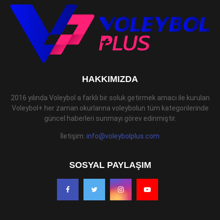
HAKKIMIZDA
2016 yılında Voleybol a farklı bir soluk getirmek amacı ile kurulan
Voleybol+ her zaman okurlarına voleybolun tüm kategorilerinde
güncel haberleri sunmayı görev edinmiştir.
İletişim:
info@voleybolplus.com
SOSYAL PAYLAŞIM