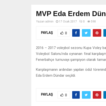
MVP Eda Erdem Dünd
Yazan
admin
17 Ocak 2017
0
598
PAYLAŞ
0
2016 – 2017 voleybol sezonu Kupa Voley ba
Voleybol Salonu’nda oynanan final karşılaşm
Fenerbahçe turnuvayı şampiyon olarak tamam
Karşılaşmanın ardından yapılan ödül töreni
Eda Erdem Dündar seçildi.
PAYLAŞ
0