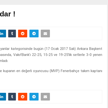
ar !
yanlar kategorisinde bugün (17 Ocak 2017 Salı) Ankara Başkent
asında, VakıfBank’ı 22-25, 15-25 ve 19-25’lik setlerle 3-0 yenen
ladı.
nde kupanın en değerli oyuncusu (MVP) Fenerbahçe takım kaptanı