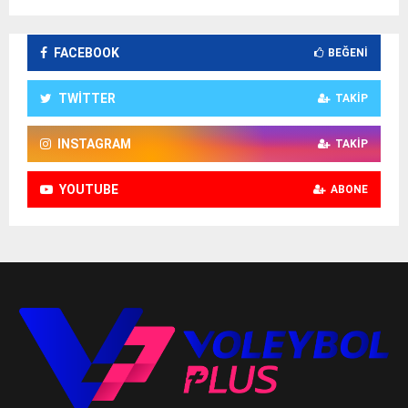
FACEBOOK
BEĞENI
TWITTER
TAKIP
INSTAGRAM
TAKIP
YOUTUBE
ABONE