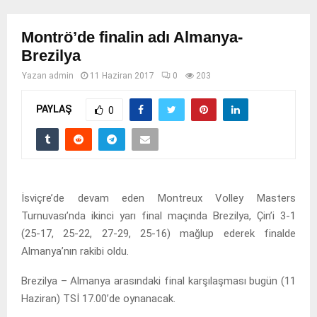
Montrö’de finalin adı Almanya-
Brezilya
Yazan
admin
11 Haziran 2017
0
203
PAYLAŞ
0
İsviçre’de devam eden Montreux Volley Masters
Turnuvası’nda ikinci yarı final maçında Brezilya, Çin’i 3-1
(25-17, 25-22, 27-29, 25-16) mağlup ederek finalde
Almanya’nın rakibi oldu.
Brezilya – Almanya arasındaki final karşılaşması bugün (11
Haziran) TSİ 17.00’de oynanacak.