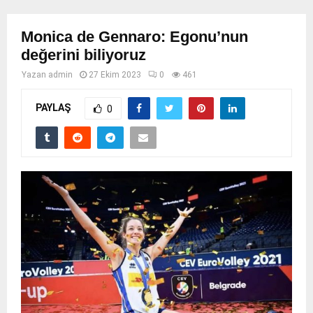
Monica de Gennaro: Egonu’nun
değerini biliyoruz
Yazan
admin
27 Ekim 2023
0
461
PAYLAŞ
0