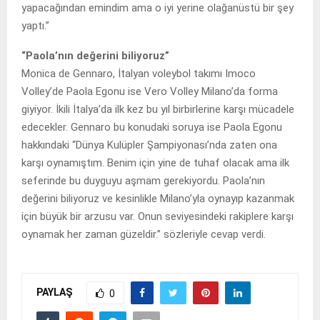
yapacağından emindim ama o iyi yerine olağanüstü bir şey
yaptı.”
“Paola’nın değerini biliyoruz”
Monica de Gennaro, İtalyan voleybol takımı Imoco
Volley’de Paola Egonu ise Vero Volley Milano’da forma
giyiyor. İkili İtalya’da ilk kez bu yıl birbirlerine karşı mücadele
edecekler. Gennaro bu konudaki soruya ise Paola Egonu
hakkındaki “Dünya Kulüpler Şampiyonası’nda zaten ona
karşı oynamıştım. Benim için yine de tuhaf olacak ama ilk
seferinde bu duyguyu aşmam gerekiyordu. Paola’nın
değerini biliyoruz ve kesinlikle Milano’yla oynayıp kazanmak
için büyük bir arzusu var. Onun seviyesindeki rakiplere karşı
oynamak her zaman güzeldir.” sözleriyle cevap verdi.
PAYLAŞ
0