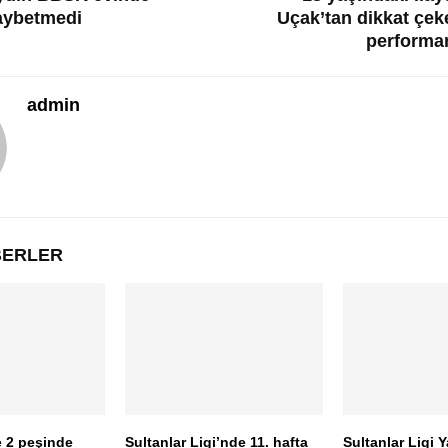
aybetmedi
Uçak’tan dikkat çek
performa
admin
ABERLER
e 2 peşinde
Sultanlar Ligi’nde 11. hafta
Sultanlar Ligi Y