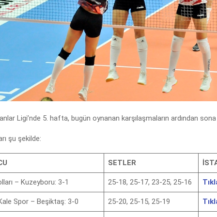
anlar Ligi’nde 5. hafta, bugün oynanan karşılaşmaların ardından sona 
ı şu şekilde:
CU
SETLER
İST
lları – Kuzeyboru: 3-1
25-18, 25-17, 23-25, 25-16
Tıkl
Kale Spor – Beşiktaş: 3-0
25-20, 25-15, 25-19
Tıkl