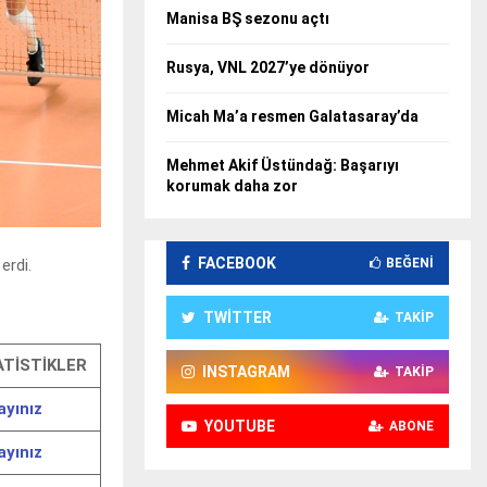
Manisa BŞ sezonu açtı
Rusya, VNL 2027’ye dönüyor
Micah Ma’a resmen Galatasaray’da
Mehmet Akif Üstündağ: Başarıyı
korumak daha zor
FACEBOOK
BEĞENI
erdi.
TWITTER
TAKIP
ATİSTİKLER
INSTAGRAM
TAKIP
ayınız
YOUTUBE
ABONE
ayınız