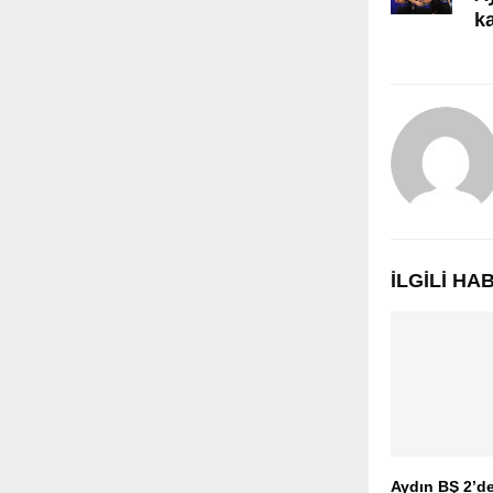
k
İLGILI H
Aydın BŞ 2’d