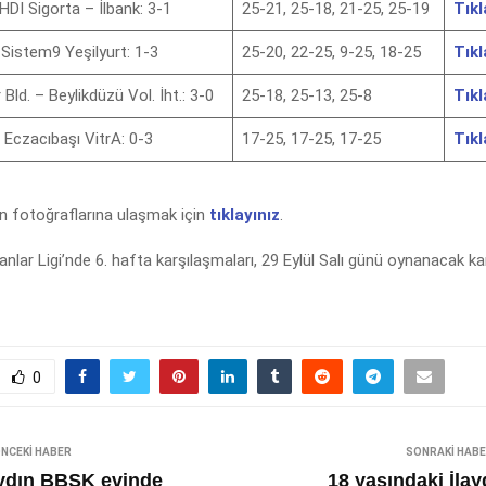
HDI Sigorta – İlbank: 3-1
25-21, 25-18, 21-25, 25-19
Tıkl
 Sistem9 Yeşilyurt: 1-3
25-20, 22-25, 9-25, 18-25
Tıkl
 Bld. – Beylikdüzü Vol. İht.: 3-0
25-18, 25-13, 25-8
Tıkl
– Eczacıbaşı VitrA: 0-3
17-25, 17-25, 17-25
Tıkl
ın fotoğraflarına ulaşmak için
tıklayınız
.
anlar Ligi’nde 6. hafta karşılaşmaları, 29 Eylül Salı günü oynanacak ka
0
NCEKI HABER
SONRAKI HAB
ydın BBSK evinde
18 yaşındaki İlay