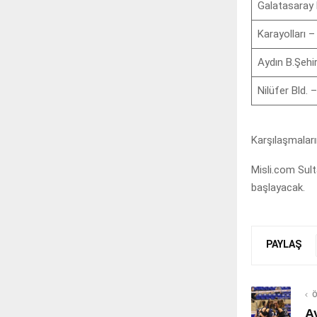
Galatasaray 
Karayolları –
Aydın B.Şehir
Nilüfer Bld. 
Karşılaşmalar
Misli.com Sult
başlayacak.
PAYLAŞ
Ö
A