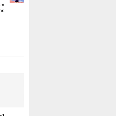
en
ns
arı