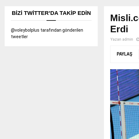
BIZI TWITTER’DA TAKIP EDIN
Misli.
Erdi
@voleybolplus tarafından gönderilen
tweetler
Yazan
admin
PAYLAŞ