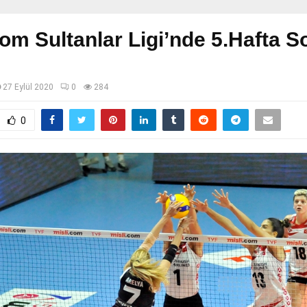
com Sultanlar Ligi’nde 5.Hafta S
27 Eylül 2020
0
284
0