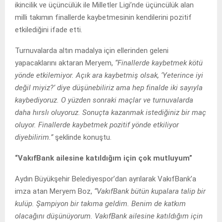
ikincilik ve üçüncülük ile Milletler Ligi’nde üçüncülük alan
milli takımın finallerde kaybetmesinin kendilerini pozitif
etkilediğini ifade etti.
Turnuvalarda altın madalya için ellerinden geleni
yapacaklarını aktaran Meryem,
“Finallerde kaybetmek kötü
yönde etkilemiyor. Açık ara kaybetmiş olsak, ‘Yeterince iyi
değil miyiz?’ diye düşünebiliriz ama hep finalde iki sayıyla
kaybediyoruz. O yüzden sonraki maçlar ve turnuvalarda
daha hırslı oluyoruz. Sonuçta kazanmak istediğiniz bir maç
oluyor. Finallerde kaybetmek pozitif yönde etkiliyor
diyebilirim.”
şeklinde konuştu.
“VakıfBank ailesine katıldığım için çok mutluyum”
Aydın Büyükşehir Belediyespor’dan ayrılarak VakıfBank’a
imza atan Meryem Boz,
“VakıfBank bütün kupalara talip bir
kulüp. Şampiyon bir takıma geldim. Benim de katkım
olacağını düşünüyorum. VakıfBank ailesine katıldığım için