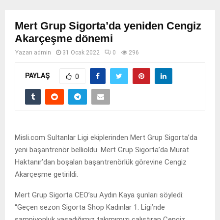
Mert Grup Sigorta’da yeniden Cengiz
Akarçeşme dönemi
Yazan
admin
31 Ocak 2022
0
296
PAYLAŞ
0
Misli.com Sultanlar Ligi ekiplerinden Mert Grup Sigorta’da
yeni başantrenör bellioldu. Mert Grup Sigorta’da Murat
Haktanır’dan boşalan başantrenörlük görevine Cengiz
Akarçeşme getirildi.
Mert Grup Sigorta CEO’su Aydın Kaya şunları söyledi:
“Geçen sezon Sigorta Shop Kadınlar 1. Ligi’nde
şampiyonluk yaşadığımız takımımızı çalıştıran Cengiz