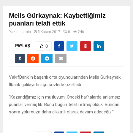
Melis Gürkaynak: Kaybettiğimiz
puanları telafi ettik
Yazan
admin
5 Kasım 2017
0
246
PAYLAŞ
0
VakıfBank’ın başarılı orta oyuncularından Melis Gürkaynak,
İlbank galibiyetini şu sözlerle özetledi:
“Kazandığımız için mutluyum. Önceki haftalarda anlamsız
puanlar vermiştik. Bunu bugün telafi etmiş olduk. Bundan
sonra yolumuza daha dikkatli olarak devam edeceğiz.”