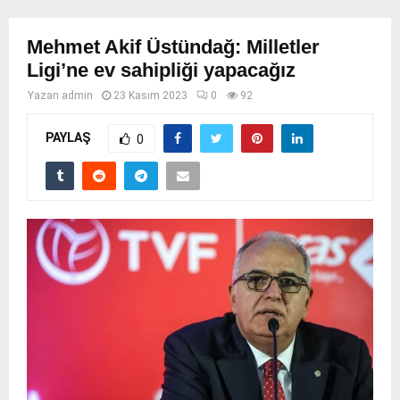
Mehmet Akif Üstündağ: Milletler
Ligi’ne ev sahipliği yapacağız
Yazan
admin
23 Kasım 2023
0
92
PAYLAŞ
0