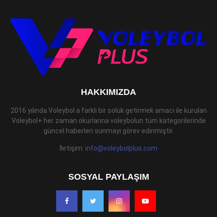
HAKKIMIZDA
2016 yılında Voleybol a farklı bir soluk getirmek amacı ile kurulan
Voleybol+ her zaman okurlarına voleybolun tüm kategorilerinde
güncel haberleri sunmayı görev edinmiştir.
İletişim:
info@voleybolplus.com
SOSYAL PAYLAŞIM