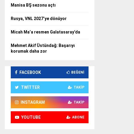
Manisa BŞ sezonu açtı
Rusya, VNL 2027’ye dönüyor
Micah Ma’a resmen Galatasaray’da
Mehmet Akif Üstündağ: Başarıyı
korumak daha zor
FACEBOOK
BEĞENI
TWITTER
TAKIP
INSTAGRAM
TAKIP
YOUTUBE
ABONE