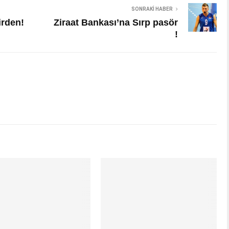
SONRAKI HABER
irden!
Ziraat Bankası’na Sırp pasör
!