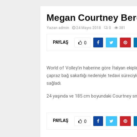
Megan Courtney Ber
Yazan
admin
24 Mayıs 2018
0
381
PAYLAŞ
0
World of Volley’in haberine göre İtalyan eki
çapraz bağ sakatlığı nedeniyle tedavi süreci
sağladı.
24 yaşında ve 185 cm boyundaki Courtney sma
PAYLAŞ
0