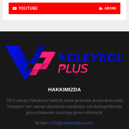
YOUTUBE
ABONE
HAKKIMIZDA
2016 yılında Voleybol a farklı bir soluk getirmek amacı ile kurulan
Voleybol+ her zaman okurlarına voleybolun tüm kategorilerinde
güncel haberleri sunmayı görev edinmiştir.
İletişim:
info@voleybolplus.com