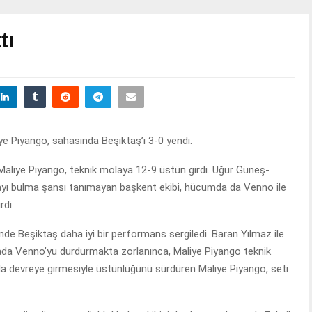
tı
ye Piyango, sahasında Beşiktaş’ı 3-0 yendi.
Maliye Piyango, teknik molaya 12-9 üstün girdi. Uğur Güneş-
y sayı bulma şansı tanımayan başkent ekibi, hücumda da Venno ile
rdi.
lümünde Beşiktaş daha iyi bir performans sergiledi. Baran Yılmaz ile
ada Venno’yu durdurmakta zorlanınca, Maliye Piyango teknik
da devreye girmesiyle üstünlüğünü sürdüren Maliye Piyango, seti