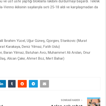
 ve üst üste yaptığı bloklarla rakibini durdurmayı başardı. Teknik
-Venno ikilisinin sayılarıyla seti 25-18 aldı ve karşılaşmadan da
il İbrahim Yücel, Uğur Güneş, Gjorgiev, Stankovic (Murat
urat Karakaya, Deniz Yılmaz, Fatih Uslu)
, Baran Yılmaz, Batuhan Avcı, Muhammet Ali Arslan, Onur
Baş, Alican Çakır, Ahmet Boz, Mert Bahar)
SONRAKI HABER