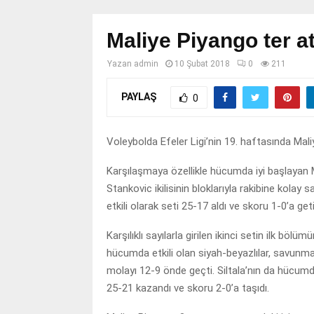
Maliye Piyango ter at
Yazan
admin
10 Şubat 2018
0
211
PAYLAŞ
0
Voleybolda Efeler Ligi’nin 19. haftasında Mali
Karşılaşmaya özellikle hücumda iyi başlayan 
Stankovic ikilisinin bloklarıyla rakibine kola
etkili olarak seti 25-17 aldı ve skoru 1-0’a geti
Karşılıklı sayılarla girilen ikinci setin ilk bö
hücumda etkili olan siyah-beyazlılar, savunm
molayı 12-9 önde geçti. Siltala’nın da hücum
25-21 kazandı ve skoru 2-0’a taşıdı.