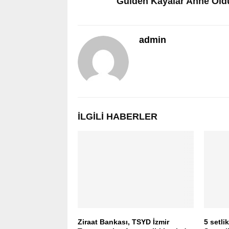
Gülden Kayalar Anne Old
admin
İLGILI HABERLER
Ziraat Bankası, TSYD İzmir
5 setli