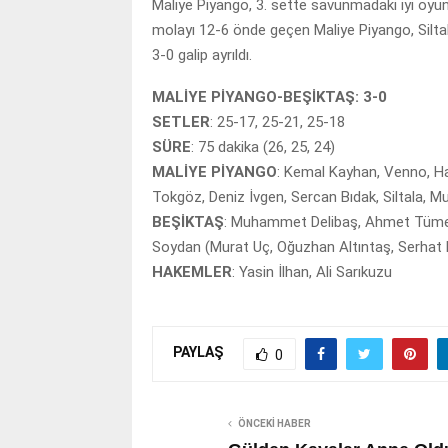
Maliye Piyango, 3. sette savunmadaki iyi oyunu
molayı 12-6 önde geçen Maliye Piyango, Siltala
3-0 galip ayrıldı.
MALİYE PİYANGO-BEŞİKTAŞ: 3-0
SETLER
: 25-17, 25-21, 25-18
SÜRE
: 75 dakika (26, 25, 24)
MALİYE PİYANGO
: Kemal Kayhan, Venno, Hal
Tokgöz, Deniz İvgen, Sercan Bıdak, Siltala, M
BEŞİKTAŞ
: Muhammet Delibaş, Ahmet Tümer
Soydan (Murat Uç, Oğuzhan Altıntaş, Serhat 
HAKEMLER
: Yasin İlhan, Ali Sarıkuzu
PAYLAŞ
0
ÖNCEKI HABER