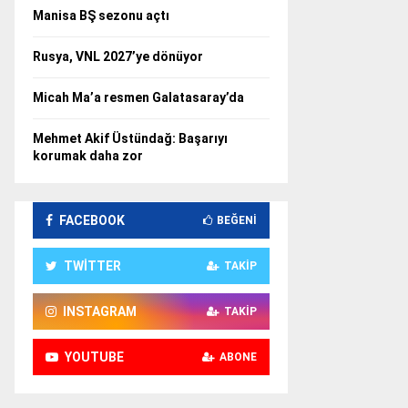
Manisa BŞ sezonu açtı
Rusya, VNL 2027’ye dönüyor
Micah Ma’a resmen Galatasaray’da
Mehmet Akif Üstündağ: Başarıyı
korumak daha zor
FACEBOOK
BEĞENI
TWITTER
TAKIP
INSTAGRAM
TAKIP
YOUTUBE
ABONE