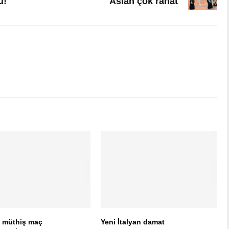
u!
Aslan çok rahat
k müthiş maç
Yeni İtalyan damat