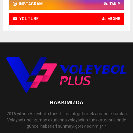
INSTAGRAM
TAKIP
YOUTUBE
ABONE
HAKKIMIZDA
2016 yılında Voleybol a farklı bir soluk getirmek amacı ile kurulan
Voleybol+ her zaman okurlarına voleybolun tüm kategorilerinde
güncel haberleri sunmayı görev edinmiştir.