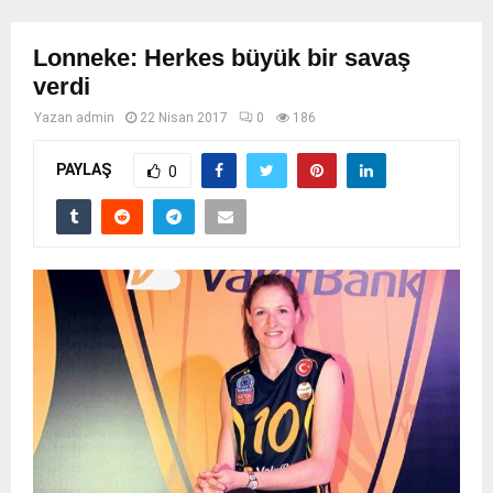
Lonneke: Herkes büyük bir savaş
verdi
Yazan
admin
22 Nisan 2017
0
186
PAYLAŞ
0