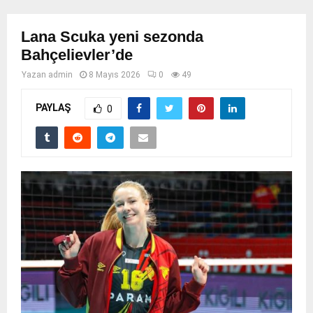
Lana Scuka yeni sezonda
Bahçelievler’de
Yazan
admin
8 Mayıs 2026
0
49
PAYLAŞ
0