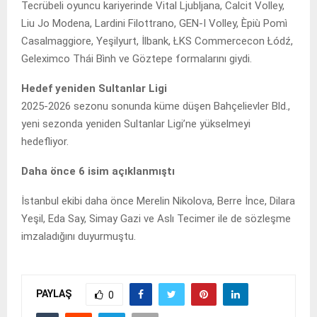
Tecrübeli oyuncu kariyerinde Vital Ljubljana, Calcit Volley,
Liu Jo Modena, Lardini Filottrano, GEN-I Volley, Èpiù Pomì
Casalmaggiore, Yeşilyurt, İlbank, ŁKS Commercecon Łódź,
Geleximco Thái Bình ve Göztepe formalarını giydi.
Hedef yeniden Sultanlar Ligi
2025-2026 sezonu sonunda küme düşen Bahçelievler Bld.,
yeni sezonda yeniden Sultanlar Ligi’ne yükselmeyi
hedefliyor.
Daha önce 6 isim açıklanmıştı
İstanbul ekibi daha önce Merelin Nikolova, Berre İnce, Dilara
Yeşil, Eda Say, Simay Gazi ve Aslı Tecimer ile de sözleşme
imzaladığını duyurmuştu.
PAYLAŞ
0