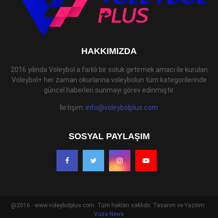
HAKKIMIZDA
2016 yılında Voleybol a farklı bir soluk getirmek amacı ile kurulan
Voleybol+ her zaman okurlarına voleybolun tüm kategorilerinde
güncel haberleri sunmayı görev edinmiştir.
İletişim:
info@voleybolplus.com
SOSYAL PAYLAŞIM
@2016 - www.voleybolplus.com. Tüm hakları saklıdır. Tasarım ve Yazılım :
Voza News