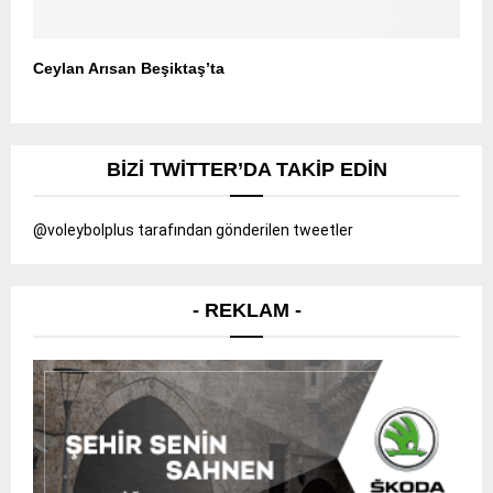
Ceylan Arısan Beşiktaş’ta
BIZI TWITTER’DA TAKIP EDIN
@voleybolplus tarafından gönderilen tweetler
- REKLAM -