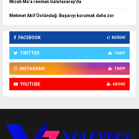
Micah Ma’a resmen Galatasaray’da
Mehmet Akif Üstündağ: Başarıyı korumak daha zor
FACEBOOK
BEĞENI
TWITTER
TAKIP
INSTAGRAM
TAKIP
YOUTUBE
ABONE