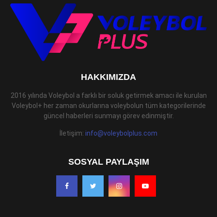
HAKKIMIZDA
2016 yılında Voleybol a farklı bir soluk getirmek amacı ile kurulan
Voleybol+ her zaman okurlarına voleybolun tüm kategorilerinde
güncel haberleri sunmayı görev edinmiştir.
İletişim:
info@voleybolplus.com
SOSYAL PAYLAŞIM