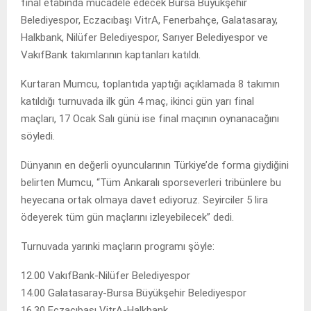
final etabında mücadele edecek Bursa Büyükşehir
Belediyespor, Eczacıbaşı VitrA, Fenerbahçe, Galatasaray,
Halkbank, Nilüfer Belediyespor, Sarıyer Belediyespor ve
VakıfBank takımlarının kaptanları katıldı.
Kurtaran Mumcu, toplantıda yaptığı açıklamada 8 takımın
katıldığı turnuvada ilk gün 4 maç, ikinci gün yarı final
maçları, 17 Ocak Salı günü ise final maçının oynanacağını
söyledi.
Dünyanın en değerli oyuncularının Türkiye’de forma giydiğini
belirten Mumcu, “Tüm Ankaralı sporseverleri tribünlere bu
heyecana ortak olmaya davet ediyoruz. Seyirciler 5 lira
ödeyerek tüm gün maçlarını izleyebilecek” dedi.
Turnuvada yarınki maçların programı şöyle:
12.00 VakıfBank-Nilüfer Belediyespor
14.00 Galatasaray-Bursa Büyükşehir Belediyespor
16.30 Eczacıbaşı VitrA-Halkbank