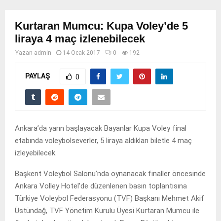
Kurtaran Mumcu: Kupa Voley’de 5
liraya 4 maç izlenebilecek
Yazan
admin
14 Ocak 2017
0
192
PAYLAŞ
0
Ankara’da yarın başlayacak Bayanlar Kupa Voley final
etabında voleybolseverler, 5 liraya aldıkları biletle 4 maç
izleyebilecek.
Başkent Voleybol Salonu’nda oynanacak finaller öncesinde
Ankara Volley Hotel’de düzenlenen basın toplantısına
Türkiye Voleybol Federasyonu (TVF) Başkanı Mehmet Akif
Üstündağ, TVF Yönetim Kurulu Üyesi Kurtaran Mumcu ile