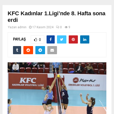
KFC Kadınlar 1.Ligi’nde 8. Hafta sona
erdi
Yazan
admin
17 Kasım 2024
0
9
PAYLAŞ
0