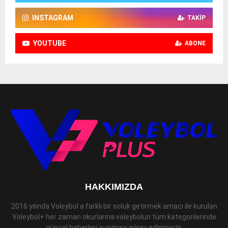
INSTAGRAM
TAKIP
YOUTUBE
ABONE
HAKKIMIZDA
2016 yılında Voleybol a farklı bir soluk getirmek amacı ile kurulan
Voleybol+ her zaman okurlarına voleybolun tüm kategorilerinde
güncel haberleri sunmayı görev edinmiştir.