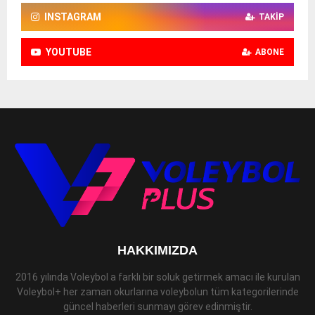
INSTAGRAM
TAKIP
YOUTUBE
ABONE
HAKKIMIZDA
2016 yılında Voleybol a farklı bir soluk getirmek amacı ile kurulan
Voleybol+ her zaman okurlarına voleybolun tüm kategorilerinde
güncel haberleri sunmayı görev edinmiştir.