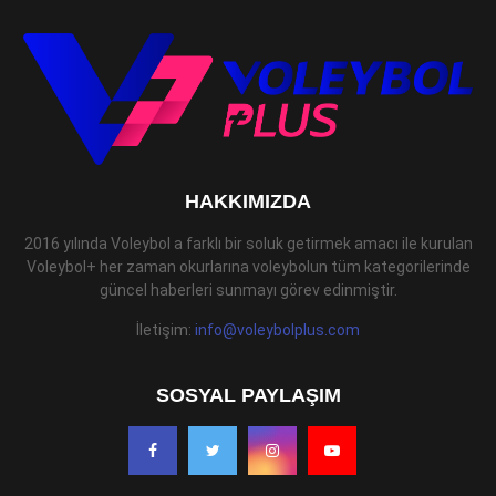
HAKKIMIZDA
2016 yılında Voleybol a farklı bir soluk getirmek amacı ile kurulan
Voleybol+ her zaman okurlarına voleybolun tüm kategorilerinde
güncel haberleri sunmayı görev edinmiştir.
İletişim:
info@voleybolplus.com
SOSYAL PAYLAŞIM