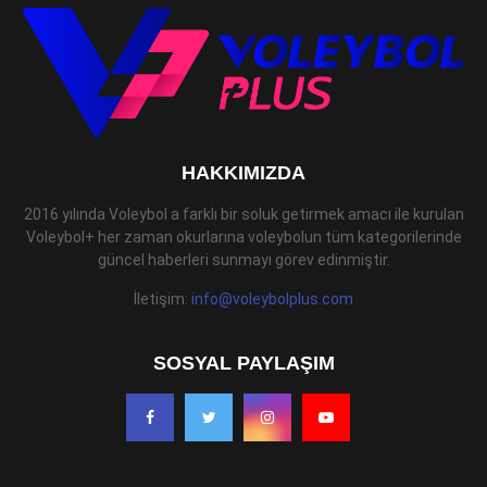
HAKKIMIZDA
2016 yılında Voleybol a farklı bir soluk getirmek amacı ile kurulan
Voleybol+ her zaman okurlarına voleybolun tüm kategorilerinde
güncel haberleri sunmayı görev edinmiştir.
İletişim:
info@voleybolplus.com
SOSYAL PAYLAŞIM