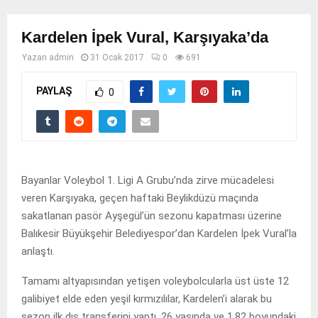
Kardelen İpek Vural, Karşıyaka’da
Yazan
admin
31 Ocak 2017
0
691
PAYLAŞ
0
Bayanlar Voleybol 1. Ligi A Grubu’nda zirve mücadelesi
veren Karşıyaka, geçen haftaki Beylikdüzü maçında
sakatlanan pasör Ayşegül’ün sezonu kapatması üzerine
Balıkesir Büyükşehir Belediyespor’dan Kardelen İpek Vural’la
anlaştı.
Tamamı altyapısından yetişen voleybolcularla üst üste 12
galibiyet elde eden yeşil kırmızılılar, Kardelen’i alarak bu
sezon ilk dış transferini yaptı. 26 yaşında ve 1.82 boyundaki