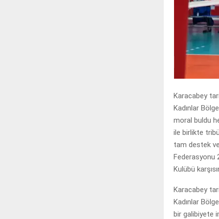
Karacabey tari
Kadınlar Bölg
moral buldu h
ile birlikte t
tam destek ver
Federasyonu 2.
Kulübü karşısı
Karacabey tari
Kadınlar Bölg
bir galibiyete