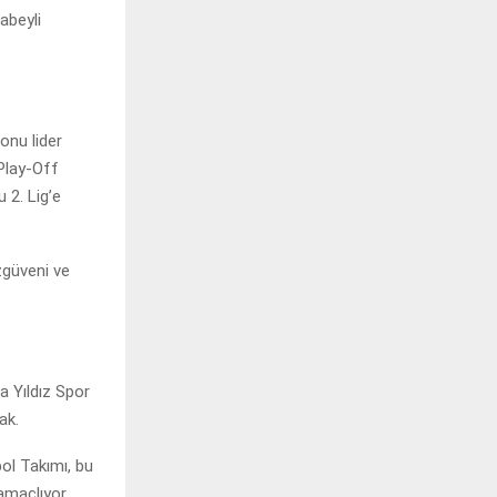
abeyli
onu lider
Play-Off
 2. Lig’e
zgüveni ve
a Yıldız Spor
ak.
ol Takımı, bu
amaçlıyor.