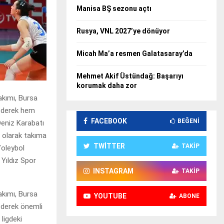
Manisa BŞ sezonu açtı
Rusya, VNL 2027’ye dönüyor
Micah Ma’a resmen Galatasaray’da
Mehmet Akif Üstündağ: Başarıyı
korumak daha zor
akımı, Bursa
 ederek hem
FACEBOOK
BEĞENI
Deniz Karabatı
e olarak takıma
TWITTER
TAKIP
Voleybol
 Yıldız Spor
INSTAGRAM
TAKIP
akımı, Bursa
YOUTUBE
ABONE
ederek önemli
ligdeki