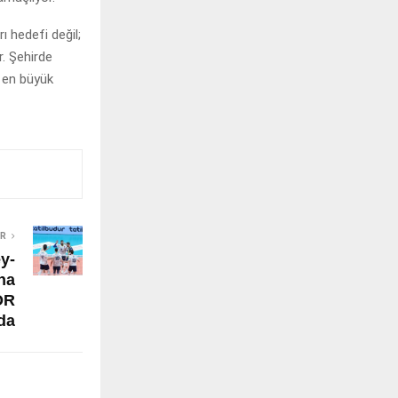
ı hedefi değil;
r. Şehirde
 en büyük
ER
y-
na
OR
’da