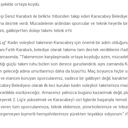
ü şekilde ortaya koydu.
şi Deniz Karabatı ile birlikte tribünden takip eden Karacabey Belediye
ma destek verdi. Mücadelenin ardından sporcular ve teknik heyetle bir
, galibiyetten dolayı takımı tebrik etti.
Lig” Kadın voleybol takımının Karacabey için önemli bir adım olduğun
nı Fatih Karabatı, belediye olarak takıma tam destek verdiklerini ifade
klamasında; “Takımımızın karşılaşmada ortaya koyduğu azim, mücade
ığı güçlü takım ruhu bizleri son derece gururlandırdı; aynı zamanda 
n geleceği adına umutlarımızı daha da büyüttü. Maç boyunca hiçbir s
 inancını koruyan sporcularımız, sadece bir galibiyet değil; karakterl
acabey Belediyesi olarak ilk kez kurulan kadın voleybol takımımıza ma
rarlılıkla sürdüreceğiz. Amacımız yalnızca bugünü kazanmak değil, planl
rleyerek 2. Lig’e yükselmek ve Karacabey’i üst liglerde başarıyla temsil
eren tüm sporcularımıza, teknik ekibimize, yöneticilerimize ve tribü
sirgemeyen kıymetli hemşehrilerimize yürekten teşekkür ediyorum.” if