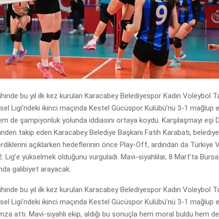
hinde bu yıl ilk kez kurulan Karacabey Belediyespor Kadın Voleybol T
esel Ligi’ndeki ikinci maçında Kestel Gücüspor Kulübü’nü 3-1 mağlup
em de şampiyonluk yolunda iddiasını ortaya koydu. Karşılaşmayı eşi 
ribünden takip eden Karacabey Belediye Başkanı Fatih Karabatı, belediy
diklerini açıklarken hedeflerinin önce Play-Off, ardından da Türkiye 
 Lig’e yükselmek olduğunu vurguladı. Mavi-siyahlılar, 8 Mart’ta Bursa
nda galibiyet arayacak.
hinde bu yıl ilk kez kurulan Karacabey Belediyespor Kadın Voleybol T
esel Ligi’ndeki ikinci maçında Kestel Gücüspor Kulübü’nü 3-1 mağlup 
 imza attı. Mavi-siyahlı ekip, aldığı bu sonuçla hem moral buldu hem de 