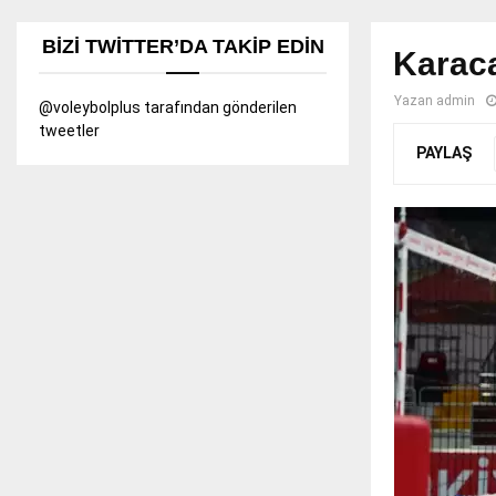
BIZI TWITTER’DA TAKIP EDIN
Karaca
Yazan
admin
@voleybolplus tarafından gönderilen
tweetler
PAYLAŞ