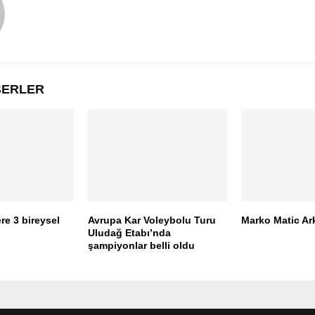
ABERLER
ere 3 bireysel
Avrupa Kar Voleybolu Turu
Marko Matic Ar
Uludağ Etabı’nda
şampiyonlar belli oldu