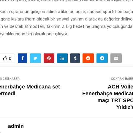
adın sporunun gelişimi adına atılan bu adım, sadece sportif bir başar
enç kızlara ilham olacak bir sosyal yatırım olarak da değerlendiriliyo
n ve destek atmosferi, takımın 2. Lig hedefine ulaşma yolculuğunda
naklarından biri olarak öne çıkıyor.
0
NCEKI HABER
SONRAKI HAB
enerbahçe Medicana set
ACH Volle
ermedi
Fenerbahçe Medica
maçı TRT SP
Yıldız
admin