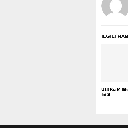
İLGILI H
U18 Kız Millil
ödül