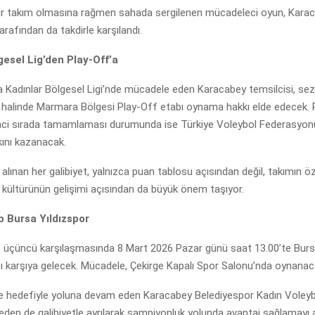
bir takım olmasına rağmen sahada sergilenen mücadeleci oyun, Karac
arafından da takdirle karşılandı.
gesel Lig’den Play-Off’a
a Kadınlar Bölgesel Ligi’nde mücadele eden Karacabey temsilcisi, sez
alinde Marmara Bölgesi Play-Off etabı oynama hakkı elde edecek. 
rinci sırada tamamlaması durumunda ise Türkiye Voleybol Federasyonu
ını kazanacak.
alınan her galibiyet, yalnızca puan tablosu açısından değil, takımın ö
 kültürünün gelişimi açısından da büyük önem taşıyor.
p Bursa Yıldızspor
r, üçüncü karşılaşmasında 8 Mart 2026 Pazar günü saat 13.00’te Burs
şı karşıya gelecek. Mücadele, Çekirge Kapalı Spor Salonu’nda oynanac
e hedefiyle yoluna devam eden Karacabey Belediyespor Kadın Voleyb
eden de galibiyetle ayrılarak şampiyonluk yolunda avantaj sağlamayı 