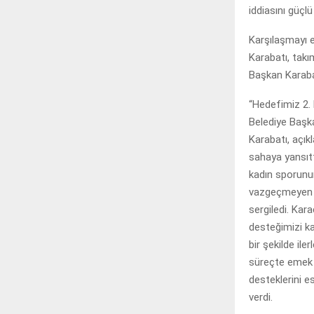
iddiasını güçl
Karşılaşmayı e
Karabatı, takı
Başkan Karabatı
“Hedefimiz 2. 
Belediye Başka
Karabatı, açı
sahaya yansıtt
kadın sporunu
vazgeçmeyen ve
sergiledi. Kar
desteğimizi ka
bir şekilde ile
süreçte emek v
desteklerini e
verdi.