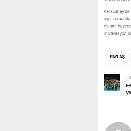
Karacabey’de k
aynı zamanda g
oluşan heyeca
motivasyon kay
PAYLAŞ
Ö
F
v