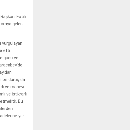
 Başkanı Fatih
 araya gelen
u vurgulayan
 etti.
le gücü ve
Karacabey’de
ayıdan
i bir duruş da
ddi ve manevi
ı ve istikrarlı
 etmektir. Bu
nlerden
adelerine yer