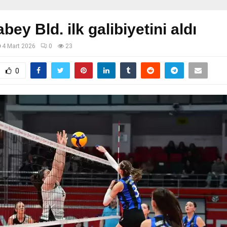
bey Bld. ilk galibiyetini aldı
4 Mart 2026
0
23
0