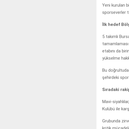
Yeni kurulan 
sporseverler t
İlk hedef Böl
5 takımlı Burs
tamamlaması h
etabını da bi
yükselme hakk
Bu doğrultuda 
şehirdeki spor
Sıradaki raki
Mavi-siyahlıla
Kulübü ile kar
Grubunda zirv
kritik mücadel