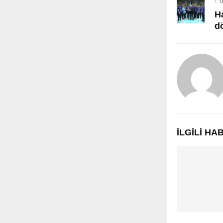
Ö
H
d
İLGILI H