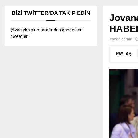
BIZI TWITTER’DA TAKIP EDIN
Jovana
HABE
@voleybolplus tarafından gönderilen
tweetler
Yazan
admin
PAYLAŞ