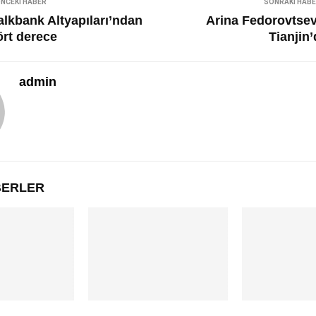
NCEKI HABER
SONRAKI HAB
alkbank Altyapıları’ndan
Arina Fedorovtsev
ört derece
Tianjin
admin
ABERLER