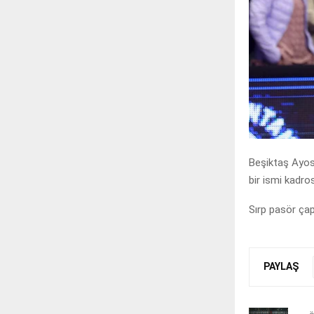
Beşiktaş Ayos,
bir ismi kadro
Sırp pasör ça
PAYLAŞ