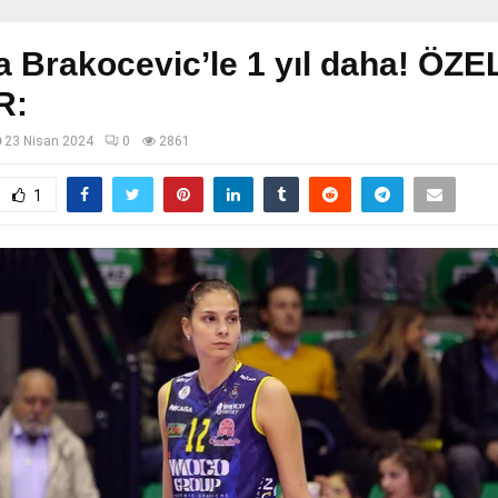
 Brakocevic’le 1 yıl daha! ÖZE
R:
23 Nisan 2024
0
2861
1