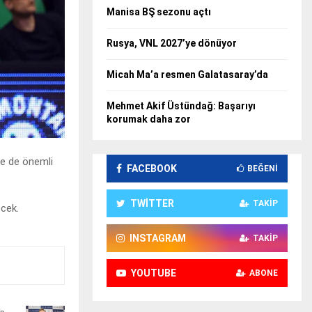
Manisa BŞ sezonu açtı
Rusya, VNL 2027’ye dönüyor
Micah Ma’a resmen Galatasaray’da
Mehmet Akif Üstündağ: Başarıyı
korumak daha zor
de de önemli
FACEBOOK
BEĞENI
TWITTER
TAKIP
ecek.
INSTAGRAM
TAKIP
YOUTUBE
ABONE