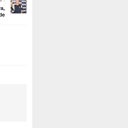
ER
a,
’de