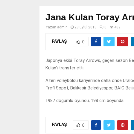
Jana Kulan Toray Ar
Yazan
admin
28 Eylül 2018
0
489
PAYLAŞ
0
Japonya ekibi Toray Arrows, geçen sezon Bey
Kulan’ı transfer etti.
Azeri voleybolcu kariyerinde daha önce Uralo
Trefl Sopot, Balıkesir Belediyespor, BAIC Beij
1987 doğumlu oyuncu, 198 cm boyunda.
PAYLAŞ
0