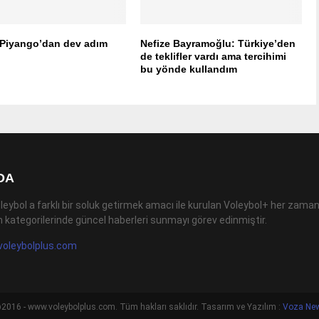
 Piyango’dan dev adım
Nefize Bayramoğlu: Türkiye’den
de teklifler vardı ama tercihimi
bu yönde kullandım
DA
leybol a farklı bir soluk getirmek amacı ile kurulan Voleybol+ her zaman
 kategorilerinde güncel haberleri sunmayı görev edinmiştir.
voleybolplus.com
2016 - www.voleybolplus.com. Tüm hakları saklıdır. Tasarım ve Yazılım :
Voza Ne