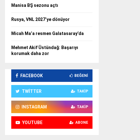
Manisa BŞ sezonu açtı
Rusya, VNL 2027’ye dönüyor
Micah Ma’a resmen Galatasaray’da
Mehmet Akif Üstündağ: Başarıyı
korumak daha zor
FACEBOOK
BEĞENI
TWITTER
TAKIP
INSTAGRAM
TAKIP
YOUTUBE
ABONE