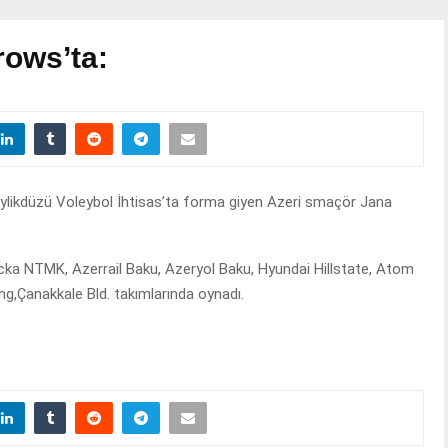
rows’ta:
likdüzü Voleybol İhtisas’ta forma giyen Azeri smaçör Jana
cka NTMK, Azerrail Baku, Azeryol Baku, Hyundai Hillstate, Atom
ing,Çanakkale Bld. takımlarında oynadı.