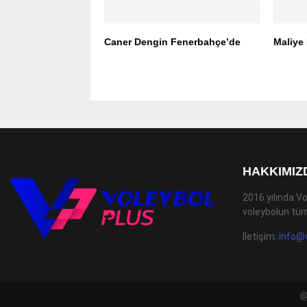
Caner Dengin Fenerbahçe’de
Maliye
HAKKIMIZ
2016 yılında Vo
voleybolun tüm
İletişim:
info@
@