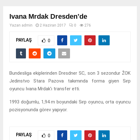
Ivana Mrdak Dresden’de
Yazan
admin
2 Haziran 2017
0
276
PAYLAŞ
0
Bundesliga ekiplerinden Dresdner SC, son 3 sezondur ŽOK
Jedinstvo Stara Pazova takımında forma giyen Sırp
oyuncu Ivana Mrdak’ı transfer etti.
1993 doğumlu, 1,94 m boyundaki Sırp oyuncu, orta oyuncu
pozisyonunda görev yapıyor.
PAYLAŞ
0