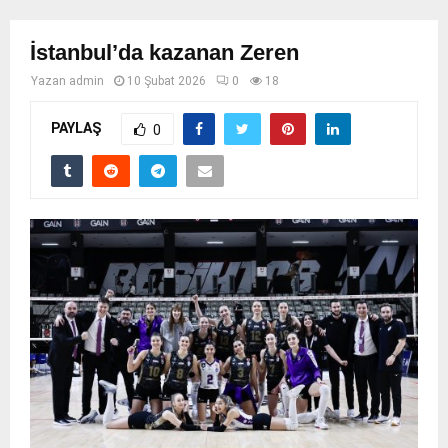
İstanbul’da kazanan Zeren
Yazan
admin
10 Şubat 2026
0
18
PAYLAŞ
0