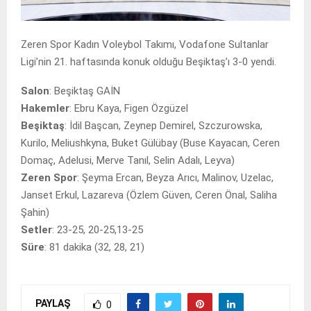
Zeren Spor Kadın Voleybol Takımı, Vodafone Sultanlar
Ligi’nin 21. haftasında konuk olduğu Beşiktaş’ı 3-0 yendi.
Salon
: Beşiktaş GAİN
Hakemler
: Ebru Kaya, Figen Özgüzel
Beşiktaş
: İdil Başcan, Zeynep Demirel, Szczurowska,
Kurilo, Meliushkyna, Buket Gülübay (Buse Kayacan, Ceren
Domaç, Adelusi, Merve Tanıl, Selin Adalı, Leyva)
Zeren Spor
: Şeyma Ercan, Beyza Arıcı, Malinov, Uzelac,
Janset Erkul, Lazareva (Özlem Güven, Ceren Önal, Saliha
Şahin)
Setler
: 23-25, 20-25,13-25
Süre
: 81 dakika (32, 28, 21)
PAYLAŞ
0