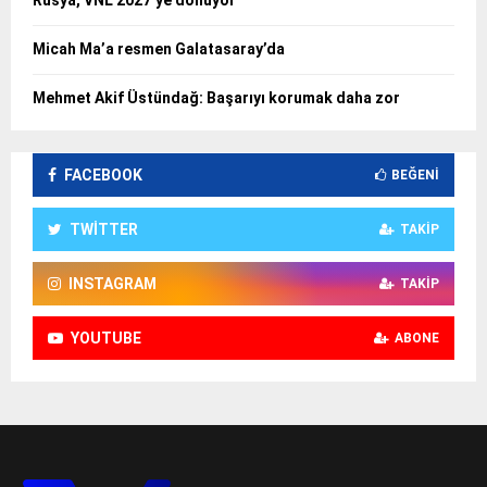
Rusya, VNL 2027’ye dönüyor
Micah Ma’a resmen Galatasaray’da
Mehmet Akif Üstündağ: Başarıyı korumak daha zor
FACEBOOK
BEĞENI
TWITTER
TAKIP
INSTAGRAM
TAKIP
YOUTUBE
ABONE