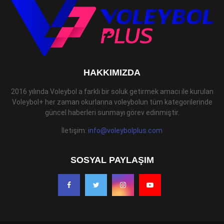
HAKKIMIZDA
2016 yılında Voleybol a farklı bir soluk getirmek amacı ile kurulan
Voleybol+ her zaman okurlarına voleybolun tüm kategorilerinde
güncel haberleri sunmayı görev edinmiştir.
İletişim:
info@voleybolplus.com
SOSYAL PAYLAŞIM