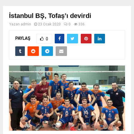
İstanbul BŞ, Tofaş’ı devirdi
Yazan
admin
23 Ocak 2020
0
336
PAYLAŞ
0