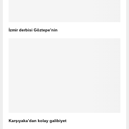
İzmir derbisi Göztepe’nin
Karşıyaka’dan kolay galibiyet