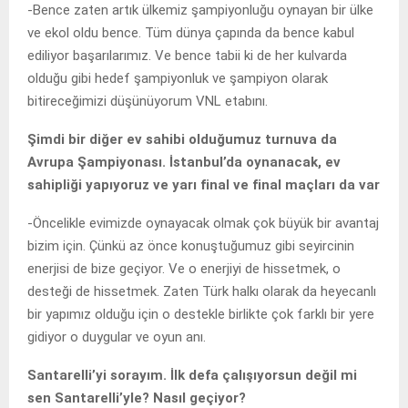
-Bence zaten artık ülkemiz şampiyonluğu oynayan bir ülke
ve ekol oldu bence. Tüm dünya çapında da bence kabul
ediliyor başarılarımız. Ve bence tabii ki de her kulvarda
olduğu gibi hedef şampiyonluk ve şampiyon olarak
bitireceğimizi düşünüyorum VNL etabını.
Şimdi bir diğer ev sahibi olduğumuz turnuva da
Avrupa Şampiyonası. İstanbul’da oynanacak, ev
sahipliği yapıyoruz ve yarı final ve final maçları da var
-Öncelikle evimizde oynayacak olmak çok büyük bir avantaj
bizim için. Çünkü az önce konuştuğumuz gibi seyircinin
enerjisi de bize geçiyor. Ve o enerjiyi de hissetmek, o
desteği de hissetmek. Zaten Türk halkı olarak da heyecanlı
bir yapımız olduğu için o destekle birlikte çok farklı bir yere
gidiyor o duygular ve oyun anı.
Santarelli’yi sorayım. İlk defa çalışıyorsun değil mi
sen Santarelli’yle? Nasıl geçiyor?