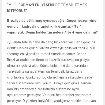
“MİLLİ FORMAYI EN İYİ ŞEKİLDE TEMSİL ETMEK
İSTİYORUZ”
Brezilya’da dört maç oynayacağız. Geçen sezon yine
genç bir kadroyla gitmiştik ilk etapta. 4’te 4
yapmıştık. Senin beklentin neler? 4’te 4 yine gelir mi?
-Şu anda tabii ki daha da genç bir kadro var. Daha genç bir
ekibiz. Herkes çok büyük bir özveriyle çalışıyor tabii ki. Milli
formayı en iyi şekilde temsil etmek istiyoruz. Bence
Brezilya etabından önce bir hazırlık turnuvasına gidiyor
olmamız çok iyi oldu. Çünkü birbirimizi daha yakından
tanıyabiliriz sahada. Hem sistemi belki biraz daha
oturtabiliriz. Çünkü sonuç olarak hepimiz kulüplerimizde
farklı sistemlerde oynuyoruz. Buraya geldiğimiz zaman
Dani’nin emrindeyiz. Ve Dani’nin sistemine ayak
uydurmamız gerekiyor. Ve bunu hep beraber yapmamız
gerekiyor. O yüzden İtalya’da oynadığımız hazırlık turnuvası