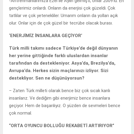
-Antrenmanlarımıza Ezel ile Aylin gelmişti, onlar 2009’lu. En
gençlerimiz onlardı. Onların da enerjisi çok güzeldi. Çok
tatlılar ve çok yetenekliler. Umarım onların da yolları açık
olur. Onlar için de çok güzel bir tecrübe olacak burası.
‘ENERJİMİZ İNSANLARA GEÇİYOR’
Türk milli takımı sadece Türkiye’de değil dünyanın
her yerine gittiğinde farklı uluslardan insanlar
tarafından da destekleniyor. Asya’da, Brezilya’da,
Avrupa’da. Herkes sizin maçlarınızı izliyor. Sizi
destekliyor. Sen ne düşünüyorsun?
– Zaten Türk milleti olarak bence biz çok sıcak kanlı
insanlarız. Ve dediğim gibi enerjimiz bence insanlara
geçiyor. Hem de başarılıyız. O yüzden de sevmeleri bence
çok normal.
“ORTA OYUNCU BOLLUĞU REKABETİ ARTIRIYOR”