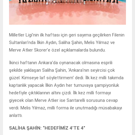
Milletler Ligi’nin ilk haftası için geri sayıma geçilirken Filenin
Sultanları’nda İlkin Aydın, Saliha Şahin, Melis Yılmaz ve
Merve Atlıer Skorer’e özel açıklamalarda bulundu.
İkinci haftanın Ankara’da oynanacak olmasına esprili
şekilde yaklaşan Saliha Şahin, ‘Ankara’nın seyircisi çok
güzel. Kimseye laf söylettirmem’ dedi. İlk kez milli takımda
kaptanlık yapacak İlkin Aydın her turnuvaya şampiyonluk
hedefiyle çıktıklarının altını çizdi. İlk kez milli formayı
giyecek olan Merve Atlıer ise Santarelli sorusuna cevap
verdi. Melis Yılmaz, milli forma ile unutmadığı müsabakayı
anlattı.
SALİHA ŞAHİN: “HEDEFİMİZ 4’TE 4”