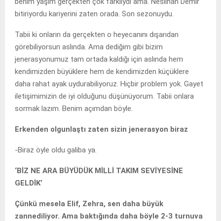
benim yaşım gerçekten çok farklıydı ama. Neslihan Demir
bitiriyordu kariyerini zaten orada. Son sezonuydu.
Tabii ki onların da gerçekten o heyecanını dışarıdan
görebiliyorsun aslında. Ama dediğim gibi bizim
jenerasyonumuz tam ortada kaldığı için aslında hem
kendimizden büyüklere hem de kendimizden küçüklere
daha rahat ayak uydurabiliyoruz. Hiçbir problem yok. Gayet
iletişimimizin de iyi olduğunu düşünüyorum. Tabii onlara
sormak lazım. Benim açımdan böyle.
Erkenden olgunlaştı zaten sizin jenerasyon biraz
-Biraz öyle oldu galiba ya.
‘BİZ NE ARA BÜYÜDÜK MİLLİ TAKIM SEVİYESİNE
GELDİK’
Çünkü mesela Elif, Zehra, sen daha büyük
zannediliyor. Ama baktığında daha böyle 2-3 turnuva