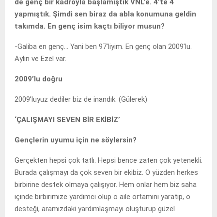
de genç bir kadroyla başlamıştık VNL’e. 4’te 4
yapmıştık. Şimdi sen biraz da abla konumuna geldin
takımda. En genç isim kaçtı biliyor musun?
-Galiba en genç… Yani ben 97’liyim. En genç olan 2009’lu.
Aylin ve Ezel var.
2009’lu doğru
2009’luyuz dediler biz de inandık. (Gülerek)
‘ÇALIŞMAYI SEVEN BİR EKİBİZ’
Gençlerin uyumu için ne söylersin?
Gerçekten hepsi çok tatlı. Hepsi bence zaten çok yetenekli.
Burada çalışmayı da çok seven bir ekibiz. O yüzden herkes
birbirine destek olmaya çalışıyor. Hem onlar hem biz saha
içinde birbirimize yardımcı olup o aile ortamını yaratıp, o
desteği, aramızdaki yardımlaşmayı oluşturup güzel