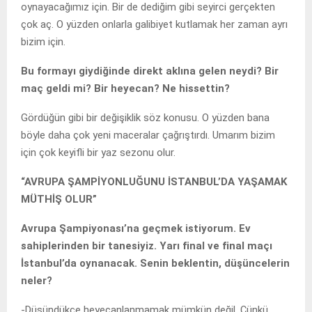
oynayacağımız için. Bir de dediğim gibi seyirci gerçekten
çok aç. O yüzden onlarla galibiyet kutlamak her zaman ayrı
bizim için.
Bu formayı giydiğinde direkt aklına gelen neydi? Bir
maç geldi mi? Bir heyecan? Ne hissettin?
Gördüğün gibi bir değişiklik söz konusu. O yüzden bana
böyle daha çok yeni maceralar çağrıştırdı. Umarım bizim
için çok keyifli bir yaz sezonu olur.
“AVRUPA ŞAMPİYONLUĞUNU İSTANBUL’DA YAŞAMAK
MÜTHİŞ OLUR”
Avrupa Şampiyonası’na geçmek istiyorum. Ev
sahiplerinden bir tanesiyiz. Yarı final ve final maçı
İstanbul’da oynanacak. Senin beklentin, düşüncelerin
neler?
-Düşündükçe heyecanlanmamak mümkün değil. Çünkü