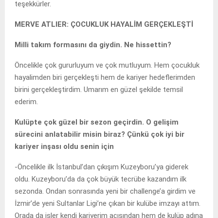
teşekkürler.
MERVE ATLIER: ÇOCUKLUK HAYALİM GERÇEKLEŞTİ
Milli takım formasını da giydin. Ne hissettin?
Öncelikle çok gururluyum ve çok mutluyum. Hem çocukluk
hayalimden biri gerçekleşti hem de kariyer hedeflerimden
birini gerçekleştirdim. Umarım en güzel şekilde temsil
ederim.
Kulüpte çok güzel bir sezon geçirdin. O gelişim
sürecini anlatabilir misin biraz? Çünkü çok iyi bir
kariyer inşası oldu senin için
-Öncelikle ilk İstanbul’dan çıkışım Kuzeyboru’ya giderek
oldu. Kuzeyboru’da da çok büyük tecrübe kazandım ilk
sezonda. Ondan sonrasında yeni bir challenge’a girdim ve
İzmir’de yeni Sultanlar Ligi’ne çıkan bir kulübe imzayı attım.
Orada da işler kendi kariyerim açısından hem de kulüp adına