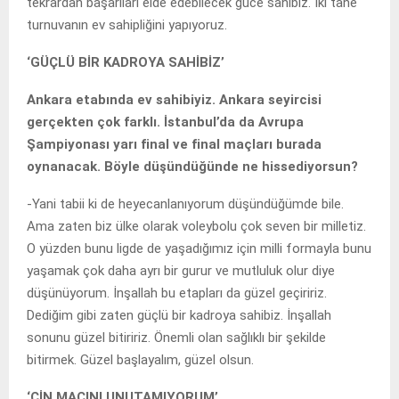
tekrardan başarıları elde edebilecek güce sahibiz. İki tane
turnuvanın ev sahipliğini yapıyoruz.
‘GÜÇLÜ BİR KADROYA SAHİBİZ’
Ankara etabında ev sahibiyiz. Ankara seyircisi
gerçekten çok farklı. İstanbul’da da Avrupa
Şampiyonası yarı final ve final maçları burada
oynanacak. Böyle düşündüğünde ne hissediyorsun?
-Yani tabii ki de heyecanlanıyorum düşündüğümde bile.
Ama zaten biz ülke olarak voleybolu çok seven bir milletiz.
O yüzden bunu ligde de yaşadığımız için milli formayla bunu
yaşamak çok daha ayrı bir gurur ve mutluluk olur diye
düşünüyorum. İnşallah bu etapları da güzel geçiririz.
Dediğim gibi zaten güçlü bir kadroya sahibiz. İnşallah
sonunu güzel bitiririz. Önemli olan sağlıklı bir şekilde
bitirmek. Güzel başlayalım, güzel olsun.
‘ÇİN MAÇINI UNUTAMIYORUM’