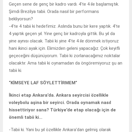
Geçen sene de genç bir kadro vardı. 4’te 4 ile başlamıştık.
Şimdi Brezilya tabii. Orada nasıl bir performans
bekliyorsun?
-4’te 4 tabii ki hedefimiz. Aslında bunu bir kere yaptık. 4’te
4 yaptık geçen yıl. Yine genç bir kadroyla gittik. Bu yıl da
yine aynısı olacak. Tabii ki yine 4’te 4 ile dönmek istiyoruz
hani ikinci ayak için. Elimizden geleni yapacağız. Çok keyifli
geçeceğini düşünüyorum. Tabii ki zorlanacağımız noktalar
olacaktır. Ama tabii ki oynamadan da öngöremiyoruz şu an
tabii ki.
“KİMSEYE LAF SÖYLETTİRMEM”
İkinci etap Ankara’da. Ankara seyircisi özellikle
voleybolu aşina bir seyirci. Orada oynamak nasıl
hissettiriyor sana? Türkiye’de etap olacağı için de
önemli tabii ki…
-Tabii ki. Yani bu yıl özellikle Ankara’dan gelmiş olarak