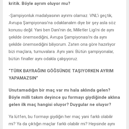
kritik. Böyle ayrım oluyor mu?
-Şampiyonluk madalyasının ayrımı olamaz. VNL’i geçtik,
Avrupa Şampiyonası’na odaklanalım diye bir şey asla söz
konusu değil. Yani ben Dani’nin de, Milletler Ligi’ni de aynı
şekilde önemsediğini, Avrupa Şampiyonası’nı da aynı
şekilde önemsediğini biliyorum. Zaten ona göre hazırlıyor
bizi maçlara, turnuvalara. Aynı yani. Bütün şampiyonalar,
bütün finaller aynı odakla çalışıyoruz.
“TÜRK BAYRAĞINI GÖĞSÜNDE TAŞIYORKEN AYRIM
YAPAMAZSIN”
Unutamadığın bir maç var mı hala aklında gelen?
Böyle milli takım deyince şu formayı giydiğinde aklına
gelen ilk maç hangisi oluyor? Duygular ne oluyor?
Ya lütfen, bu formayı giydiğin her maç yani farklı olabilir
mi? Ya da çıktığın maçlar farklı olabilir mi? Hepsinde aynı