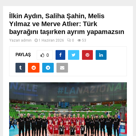
İlkin Aydın, Saliha Şahin, Melis
Yılmaz ve Merve Atlıer: Türk
bayrağını taşırken ayrım yapamazsın
Yazan
admin
1 Haziran 2026
0
53
PAYLAŞ
0