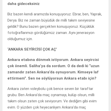
daha gideceksiniz
Biz bazen kendi aramızda konuşuyoruz. Ebrar, ben, Yaprak,
Derya. Biz ne zaman büyüdük de milli takım seviyesine
geldik? Bunu bazen gerçekten konuşuyoruz. Küçüklük
fotoğraflarımızı gördüğümüz zaman. Aynı jenerasyon
olduğumuz için.
‘ANKARA SEYİRCİSİ ÇOK AÇ’
Ankara etabına dönmek istiyorum. Ankara seyircisi
çok önemli. Saliha’ya da sordum. O da dedi ki “uzun
zamandır zaten Ankara’da oynuyorum. Kimseye laf
ettirmem”. Sen ne söylüyorsun Ankara etabı için?
Ankara zaten voleybolu çok bence seven bir taraftar
grubu. Ben Ankara’da maç oynamayı, kulüp olsun, milli
takım olsun zaten çok seviyorum. Ve dediğim gibi evim
evim. O yüzden çok heyecanlıyım Ankara’da maç