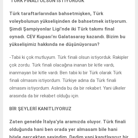
‘TÜRK FİNALİ OLSUN İSTİYORDUK’
Türk taraftarlarından bahsetmişken, Türk
voleybolunun yükselişinden de bahsetmek istiyorum.
Şimdi Şampiyonlar Ligi’nde iki Türk takımı final
oynadı. CEV Kupası’nı Galatasaray kazandı. Bizim bu
yükselişimiz hakkında ne düşünüyorsun?
-Tabii ki çok mutluyum. Türk finali olsun istiyorduk. Rakipler
çok zordu. Türk finali olacağına inanan bir kitle vardı,
inanmayan bir kitle vardı. Ben tabii ki bir Türk olarak Türk
finali olmasını istiyordum. Türkiye adına da Türk finali
olmasını istiyordum. Aslında bu da bir rekabet. Yani ülkeler
arasında da bir rekabet olduğu için.
BİR ŞEYLERİ KANITLIYORUZ
Zaten genelde İtalya’yla aramızda oluyor. Türk finali
olduğunda hani ben orada yer almasam bile hani
böyle gerçekten sevindim. Dedim yani kanıtlıyoruz bir