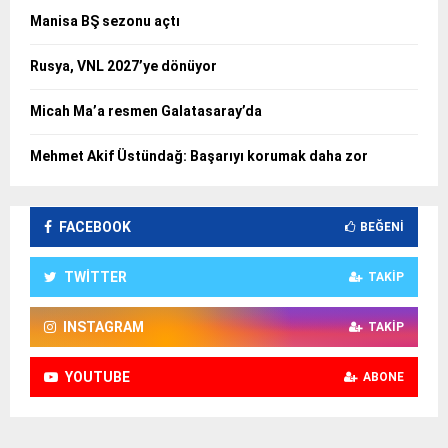
Manisa BŞ sezonu açtı
Rusya, VNL 2027’ye dönüyor
Micah Ma’a resmen Galatasaray’da
Mehmet Akif Üstündağ: Başarıyı korumak daha zor
FACEBOOK
BEĞENI
TWITTER
TAKIP
INSTAGRAM
TAKIP
YOUTUBE
ABONE