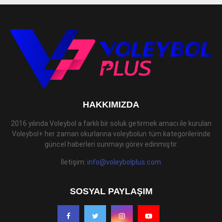
HAKKIMIZDA
2016 yılında Voleybol a farklı bir soluk getirmek amacı ile kurulan
Voleybol+ her zaman okurlarına voleybolun tüm kategorilerinde
güncel haberleri sunmayı görev edinmiştir.
İletişim:
info@voleybolplus.com
SOSYAL PAYLAŞIM