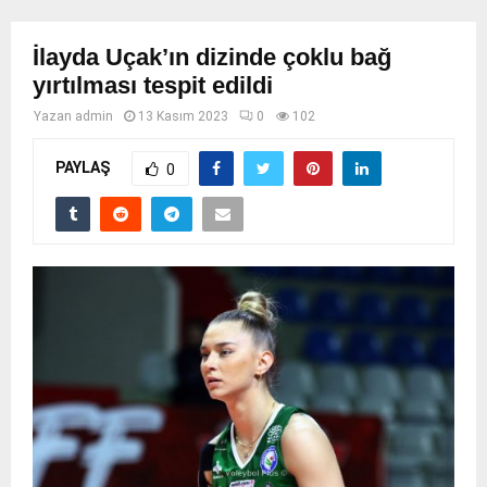
İlayda Uçak’ın dizinde çoklu bağ
yırtılması tespit edildi
Yazan
admin
13 Kasım 2023
0
102
PAYLAŞ
0