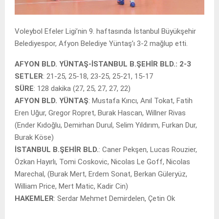
Voleybol Efeler Ligi’nin 9. haftasında İstanbul Büyükşehir
Belediyespor, Afyon Belediye Yüntaş’ı 3-2 mağlup etti.
AFYON BLD. YÜNTAŞ-İSTANBUL B.ŞEHİR BLD.: 2-3
SETLER
: 21-25, 25-18, 23-25, 25-21, 15-17
SÜRE
: 128 dakika (27, 25, 27, 27, 22)
AFYON BLD. YÜNTAŞ
: Mustafa Kırıcı, Anıl Tokat, Fatih
Eren Uğur, Gregor Ropret, Burak Hascan, Willner Rivas
(Ender Kıdoğlu, Demirhan Durul, Selim Yıldırım, Furkan Dur,
Burak Köse)
İSTANBUL B.ŞEHİR BLD.
: Caner Pekşen, Lucas Rouzier,
Özkan Hayırlı, Tomi Coskovic, Nicolas Le Goff, Nicolas
Marechal, (Burak Mert, Erdem Sonat, Berkan Güleryüz,
William Price, Mert Matic, Kadir Cin)
HAKEMLER
: Serdar Mehmet Demirdelen, Çetin Ok