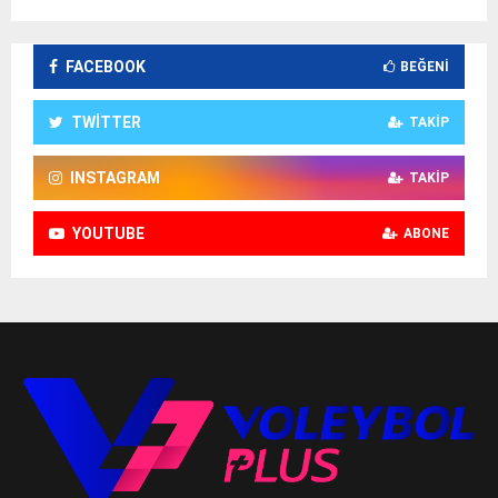
FACEBOOK
BEĞENI
TWITTER
TAKIP
INSTAGRAM
TAKIP
YOUTUBE
ABONE