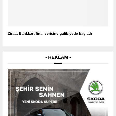
Ziraat Bankkart final serisine galibiyetle başladı
- REKLAM -