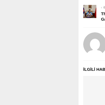
Ö
T
G
İLGILI H