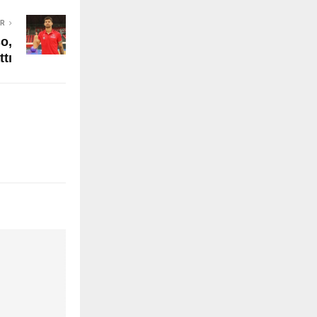
ER
o,
ttı