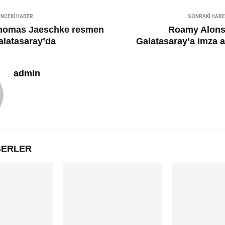
NCEKI HABER
SONRAKI HAB
homas Jaeschke resmen
Roamy Alons
alatasaray’da
Galatasaray’a imza a
admin
ABERLER