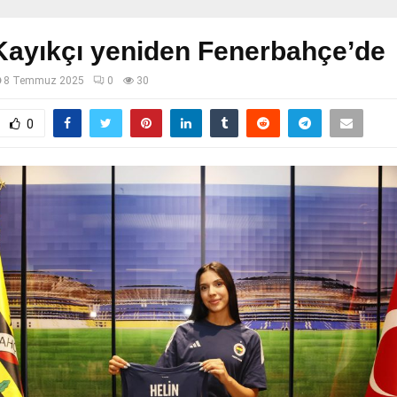
Kayıkçı yeniden Fenerbahçe’de
8 Temmuz 2025
0
30
0