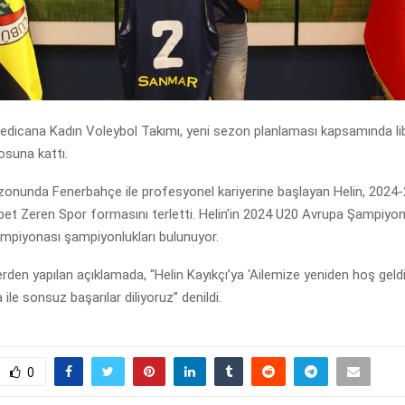
dicana Kadın Voleybol Takımı, yeni sezon planlaması kapsamında li
rosuna kattı.
onunda Fenerbahçe ile profesyonel kariyerine başlayan Helin, 2024
et Zeren Spor formasını terletti. Helin’in 2024 U20 Avrupa Şampiyo
mpiyonası şampiyonlukları bulunuyor.
lerden yapılan açıklamada, “Helin Kayıkçı’ya ‘Ailemize yeniden hoş geldin
ile sonsuz başarılar diliyoruz” denildi.
0