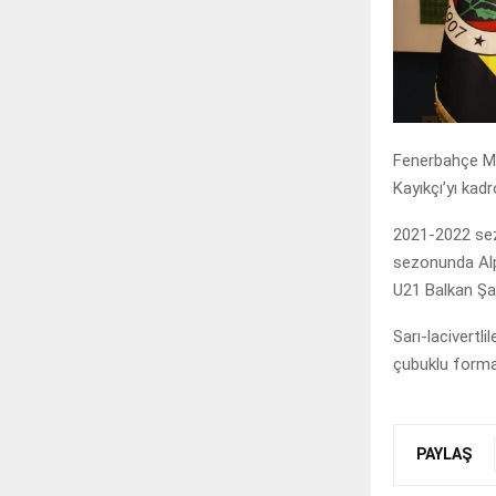
Fenerbahçe Me
Kayıkçı’yı kad
2021-2022 sez
sezonunda Alp
U21 Balkan Şa
Sarı-lacivertli
çubuklu forma 
PAYLAŞ