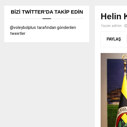
BIZI TWITTER’DA TAKIP EDIN
Helin 
Yazan
admin
@voleybolplus tarafından gönderilen
tweetler
PAYLAŞ