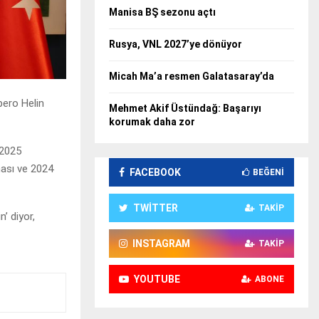
Manisa BŞ sezonu açtı
Rusya, VNL 2027’ye dönüyor
Micah Ma’a resmen Galatasaray’da
bero Helin
Mehmet Akif Üstündağ: Başarıyı
korumak daha zor
-2025
nası ve 2024
FACEBOOK
BEĞENI
TWITTER
TAKIP
’ diyor,
INSTAGRAM
TAKIP
YOUTUBE
ABONE