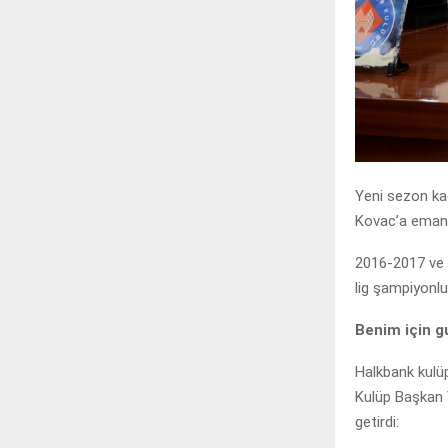
Yeni sezon ka
Kovac’a emane
2016-2017 ve 2
lig şampiyonlu
Benim için g
Halkbank kulü
Kulüp Başkan Y
getirdi: