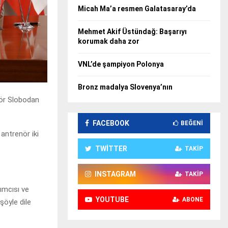
Micah Ma’a resmen Galatasaray’da
Mehmet Akif Üstündağ: Başarıyı
korumak daha zor
VNL’de şampiyon Polonya
Bronz madalya Slovenya’nın
nör Slobodan
FACEBOOK
BEĞENI
antrenör iki
TWITTER
TAKIP
INSTAGRAM
TAKIP
ımcısı ve
YOUTUBE
ABONE
şöyle dile