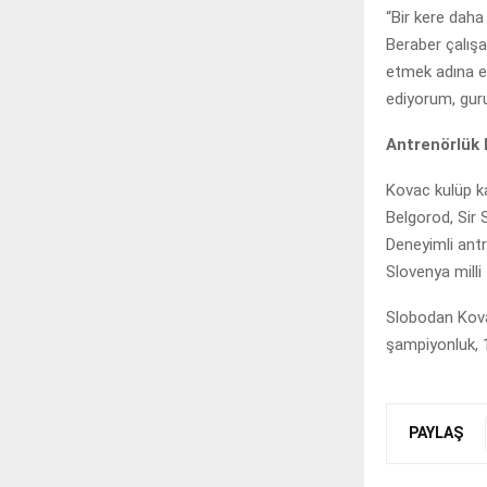
“Bir kere daha
Beraber çalışa
etmek adına el
ediyorum, gur
Antrenörlük 
Kovac kulüp ka
Belgorod, Sir 
Deneyimli antr
Slovenya milli 
Slobodan Kovac
şampiyonluk, 
PAYLAŞ