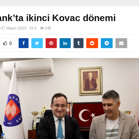
nk’ta ikinci Kovac dönemi
27 Mayıs 2023
0
348
0