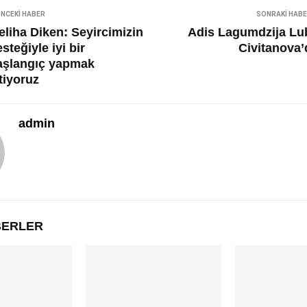
NCEKI HABER
SONRAKI HAB
eliha Diken: Seyircimizin
Adis Lagumdzija Lu
steğiyle iyi bir
Civitanova’
aşlangıç yapmak
tiyoruz
admin
ABERLER