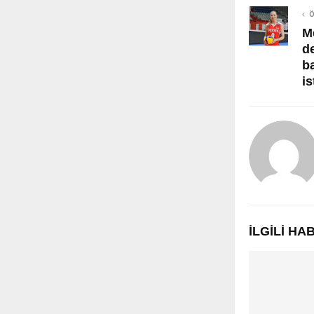
Ö
M
de
b
is
İLGILI H