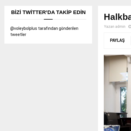
BIZI TWITTER’DA TAKIP EDIN
Halkba
Yazan
admin
@voleybolplus tarafından gönderilen
tweetler
PAYLAŞ