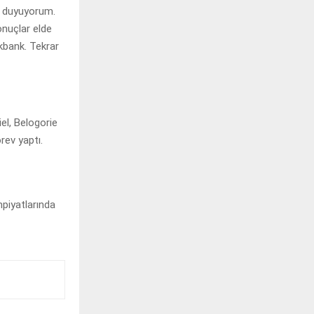
r duyuyorum.
onuçlar elde
kbank. Tekrar
el, Belogorie
rev yaptı.
piyatlarında