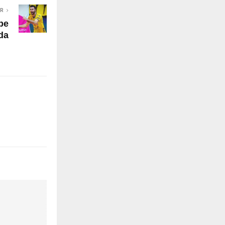
ER
be
da