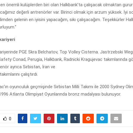
 en önemli kulüplerden biri olan Halkbank’ta çalışacak olmaktan guru
cağımız değerli antrenörler var. Birinci olmak için arzum yüksek. İyi s
imden gelenin en iyisini yapacağım, sıkı çalışacağım. Teşekkürler Hal
urluyum.”
kariyeri
riyerinde PGE Skra Belchatov, Top Volley Cisterna. Jastrzebski Wegi
Safety Conad, Perugia, Halkbank, Radnicki Kragujevac takımlarında gö
enör ayrıca Sırbistan, İran ve
takımlarını çalıştırdı.
’ın oyunculuk geçmişinde Sırbistan Milli Takımı ile 2000 Sydney Olim
1996 Atlanta Olimpiyat Oyunlarında bronz madalyası bulunuyor.
0