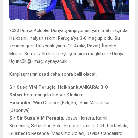
2023 Dünya Kulüpler Dünya Şampiyonası yarı final maçında
Halkbank, İtalyan takımı Perugia’ya 3-0 mağlup oldu. Bu
sonuca göre Halkbank yarın (10 Aralık, Pazar) İtambe
Minas- Suntory Sunbirds eşleşmesinin mağlubu ile Dünya
Üçüncülüğü maçı oynayacak.
Karşılaşmanın saati daha sonra belli olacak.
Sir Susa VIM Perugia-Halkbank ANKARA: 3-0
Salon
: Koramangala Indoor Stadium
Hakemler
: Wim Cambre (Belçika), Shin Muranaka
(Japonya)
Sir Sir Susa VIM Perugia
: Jesús Herrera, Kamil
Semeniuk, Sebestian Sole, Simone Gianelli, Oleh Plotnytski,
Gualbedto Resende (Massimo Colaci, Davide Candellaro,