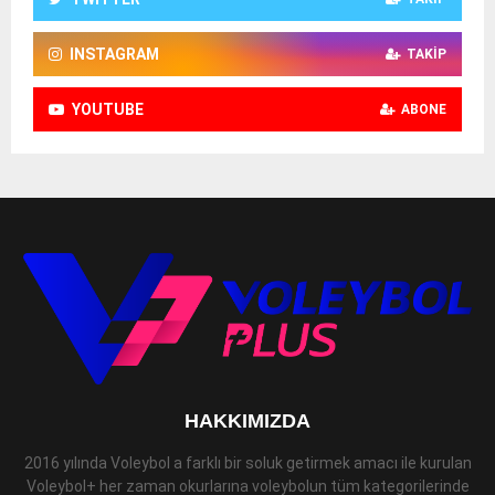
INSTAGRAM
TAKIP
YOUTUBE
ABONE
HAKKIMIZDA
2016 yılında Voleybol a farklı bir soluk getirmek amacı ile kurulan
Voleybol+ her zaman okurlarına voleybolun tüm kategorilerinde