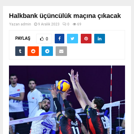
Halkbank üçüncülük maçına çıkacak
Yazan
admin
9 Aralık 2023
0
69
PAYLAŞ
0